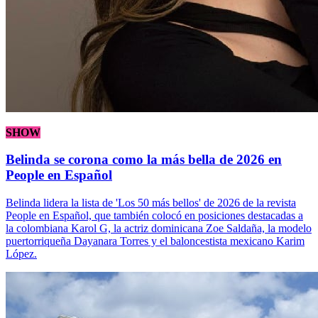
SHOW
Belinda se corona como la más bella de 2026 en
People en Español
Belinda lidera la lista de 'Los 50 más bellos' de 2026 de la revista
People en Español, que también colocó en posiciones destacadas a
la colombiana Karol G, la actriz dominicana Zoe Saldaña, la modelo
puertorriqueña Dayanara Torres y el baloncestista mexicano Karim
López.