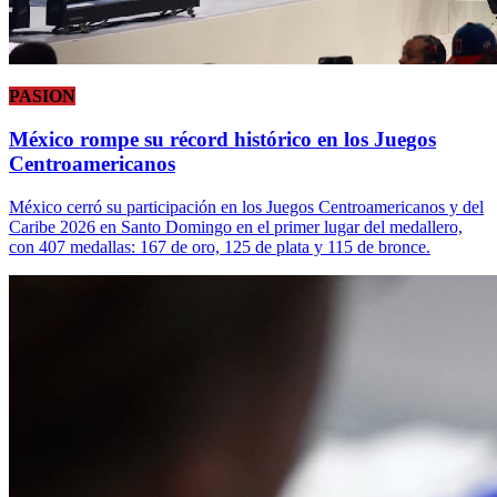
PASION
México rompe su récord histórico en los Juegos
Centroamericanos
México cerró su participación en los Juegos Centroamericanos y del
Caribe 2026 en Santo Domingo en el primer lugar del medallero,
con 407 medallas: 167 de oro, 125 de plata y 115 de bronce.