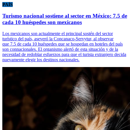
PAÍS
Turismo nacional sostiene al sector en México: 7.5 de
cada 10 huéspedes son mexicanos
Los mexicanos son actualmente el principal sostén del sector
turístico del país, aseveró la Concanaco-Servytur, al observar
que 7.5 de cada 10 huéspedes que se hospedan en hoteles del país
son connacionales. El organismo alertó de esta situación y de la
necesidad de redoblar esfuerzos para que el turista extranjero decida
nuevamente elegir los destinos nacionales.