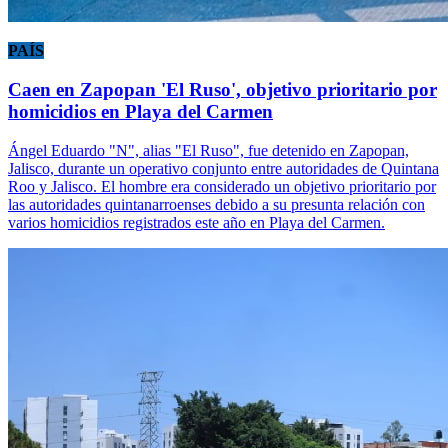
PAÍS
Caen en Zapopan 'El Ruso', objetivo prioritario por
homicidios en Playa del Carmen
Ángel Eduardo "N", alias "El Ruso", fue detenido en Zapopan,
Jalisco, durante un operativo conjunto entre autoridades de Quintana
Roo y Jalisco. El hombre era considerado un objetivo prioritario por
las autoridades quintanarroenses debido a su presunta relación con
varios homicidios registrados este año en Playa del Carmen.