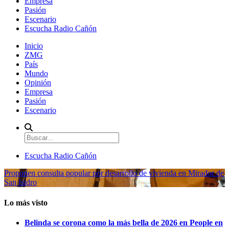
Empresa
Pasión
Escenario
Escucha Radio Cañón
Inicio
ZMG
País
Mundo
Opinión
Empresa
Pasión
Escenario
Escucha Radio Cañón
Proponen consulta popular por desarrollo de vivienda en Mirador de
San Isidro
Lo más visto
Belinda se corona como la más bella de 2026 en People en