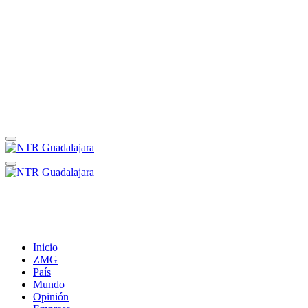
Inicio
ZMG
País
Mundo
Opinión