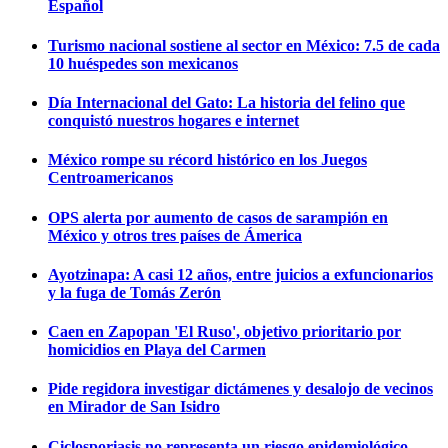
Español
Turismo nacional sostiene al sector en México: 7.5 de cada
10 huéspedes son mexicanos
Día Internacional del Gato: La historia del felino que
conquistó nuestros hogares e internet
México rompe su récord histórico en los Juegos
Centroamericanos
OPS alerta por aumento de casos de sarampión en
México y otros tres países de Ámerica
Ayotzinapa: A casi 12 años, entre juicios a exfuncionarios
y la fuga de Tomás Zerón
Caen en Zapopan 'El Ruso', objetivo prioritario por
homicidios en Playa del Carmen
Pide regidora investigar dictámenes y desalojo de vecinos
en Mirador de San Isidro
Ciclosporiasis no representa un riesgo epidemiológico