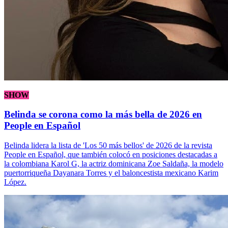
SHOW
Belinda se corona como la más bella de 2026 en
People en Español
Belinda lidera la lista de 'Los 50 más bellos' de 2026 de la revista
People en Español, que también colocó en posiciones destacadas a
la colombiana Karol G, la actriz dominicana Zoe Saldaña, la modelo
puertorriqueña Dayanara Torres y el baloncestista mexicano Karim
López.