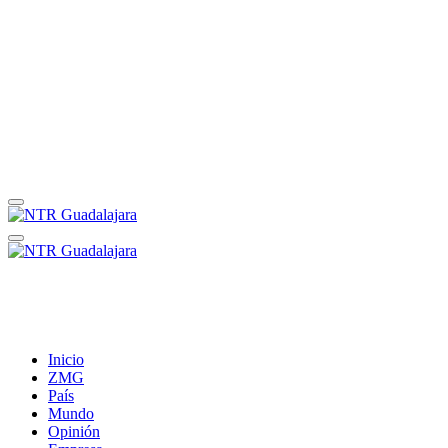
Inicio
ZMG
País
Mundo
Opinión