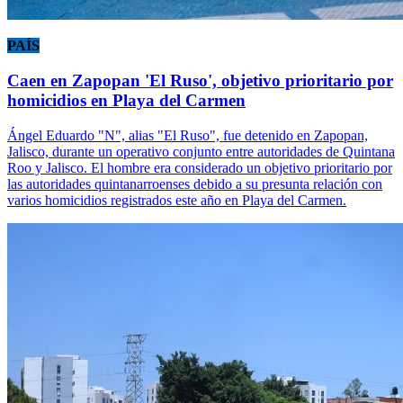
PAÍS
Caen en Zapopan 'El Ruso', objetivo prioritario por
homicidios en Playa del Carmen
Ángel Eduardo "N", alias "El Ruso", fue detenido en Zapopan,
Jalisco, durante un operativo conjunto entre autoridades de Quintana
Roo y Jalisco. El hombre era considerado un objetivo prioritario por
las autoridades quintanarroenses debido a su presunta relación con
varios homicidios registrados este año en Playa del Carmen.