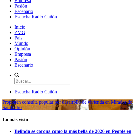
Empresa
Pasión
Escenario
Escucha Radio Cañón
Inicio
ZMG
País
Mundo
Opinión
Empresa
Pasión
Escenario
Escucha Radio Cañón
Proponen consulta popular por desarrollo de vivienda en Mirador de
San Isidro
Lo más visto
Belinda se corona como la más bella de 2026 en People en