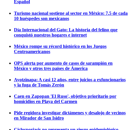
Español
Turismo nacional sostiene al sector en México: 7.5 de cada
10 huéspedes son mexicanos
Día Internacional del Gato: La historia del felino que
conquistó nuestros hogares e internet
México rompe su récord histórico en los Juegos
Centroamericanos
OPS alerta por aumento de casos de sarampión en
México y otros tres países de Ámerica
Ayotzinapa: A casi 12 años, entre juicios a exfuncionarios
y la fuga de Tomás Zerón
Caen en Zapopan 'El Ruso', objetivo prioritario por
homicidios en Playa del Carmen
Pide regidora investigar dictámenes y desalojo de vecinos
en Mirador de San Isidro
Ciclosporiasis no representa un riesgo epidemiológico