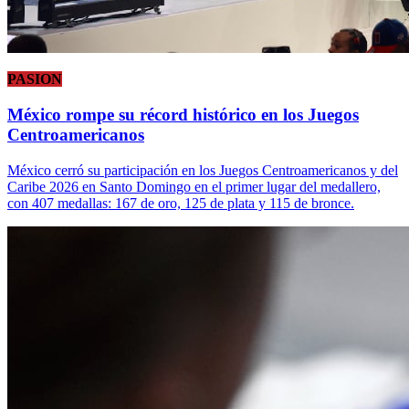
PASION
México rompe su récord histórico en los Juegos
Centroamericanos
México cerró su participación en los Juegos Centroamericanos y del
Caribe 2026 en Santo Domingo en el primer lugar del medallero,
con 407 medallas: 167 de oro, 125 de plata y 115 de bronce.