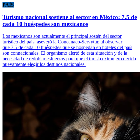
PAÍS
Turismo nacional sostiene al sector en México: 7.5 de
cada 10 huéspedes son mexicanos
Los mexicanos son actualmente el principal sostén del sector
turístico del país, aseveró la Concanaco-Servytur, al observar
que 7.5 de cada 10 huéspedes que se hospedan en hoteles del país
son connacionales. El organismo alertó de esta situación y de la
necesidad de redoblar esfuerzos para que el turista extranjero decida
nuevamente elegir los destinos nacionales.