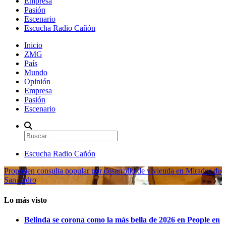
Empresa
Pasión
Escenario
Escucha Radio Cañón
Inicio
ZMG
País
Mundo
Opinión
Empresa
Pasión
Escenario
Escucha Radio Cañón
Proponen consulta popular por desarrollo de vivienda en Mirador de
San Isidro
Lo más visto
Belinda se corona como la más bella de 2026 en People en