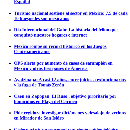
Español
Turismo nacional sostiene al sector en México: 7.5 de cada
10 huéspedes son mexicanos
Día Internacional del Gato: La historia del felino que
conquistó nuestros hogares e internet
México rompe su récord histórico en los Juegos
Centroamericanos
OPS alerta por aumento de casos de sarampión en
México y otros tres países de Ámerica
Ayotzinapa: A casi 12 años, entre juicios a exfuncionarios
y la fuga de Tomás Zerón
Caen en Zapopan 'El Ruso', objetivo prioritario por
homicidios en Playa del Carmen
Pide regidora investigar dictámenes y desalojo de vecinos
en Mirador de San Isidro
Ciclosporiasis no representa un riesgo epidemiológico