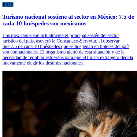
PAÍS
Turismo nacional sostiene al sector en México: 7.5 de
cada 10 huéspedes son mexicanos
Los mexicanos son actualmente el principal sostén del sector
turístico del país, aseveró la Concanaco-Servytur, al observar
que 7.5 de cada 10 huéspedes que se hospedan en hoteles del país
son connacionales. El organismo alertó de esta situación y de la
necesidad de redoblar esfuerzos para que el turista extranjero decida
nuevamente elegir los destinos nacionales.