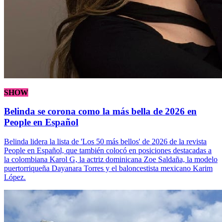
SHOW
Belinda se corona como la más bella de 2026 en
People en Español
Belinda lidera la lista de 'Los 50 más bellos' de 2026 de la revista
People en Español, que también colocó en posiciones destacadas a
la colombiana Karol G, la actriz dominicana Zoe Saldaña, la modelo
puertorriqueña Dayanara Torres y el baloncestista mexicano Karim
López.