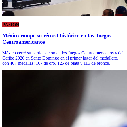
PASION
México rompe su récord histórico en los Juegos
Centroamericanos
México cerró su participación en los Juegos Centroamericanos y del
Caribe 2026 en Santo Domingo en el primer lugar del medallero,
con 407 medallas: 167 de oro, 125 de plata y 115 de bronce.