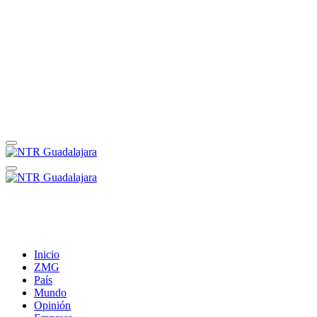
Inicio
ZMG
País
Mundo
Opinión