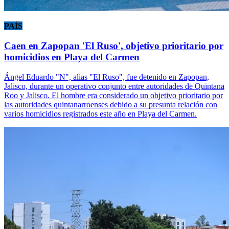
PAÍS
Caen en Zapopan 'El Ruso', objetivo prioritario por
homicidios en Playa del Carmen
Ángel Eduardo "N", alias "El Ruso", fue detenido en Zapopan,
Jalisco, durante un operativo conjunto entre autoridades de Quintana
Roo y Jalisco. El hombre era considerado un objetivo prioritario por
las autoridades quintanarroenses debido a su presunta relación con
varios homicidios registrados este año en Playa del Carmen.