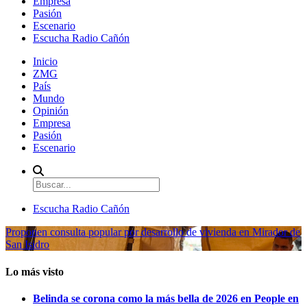
Empresa
Pasión
Escenario
Escucha Radio Cañón
Inicio
ZMG
País
Mundo
Opinión
Empresa
Pasión
Escenario
Escucha Radio Cañón
Proponen consulta popular por desarrollo de vivienda en Mirador de
San Isidro
Lo más visto
Belinda se corona como la más bella de 2026 en People en