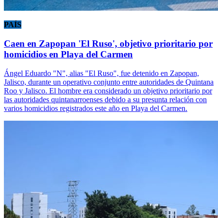
PAÍS
Caen en Zapopan 'El Ruso', objetivo prioritario por
homicidios en Playa del Carmen
Ángel Eduardo "N", alias "El Ruso", fue detenido en Zapopan,
Jalisco, durante un operativo conjunto entre autoridades de Quintana
Roo y Jalisco. El hombre era considerado un objetivo prioritario por
las autoridades quintanarroenses debido a su presunta relación con
varios homicidios registrados este año en Playa del Carmen.