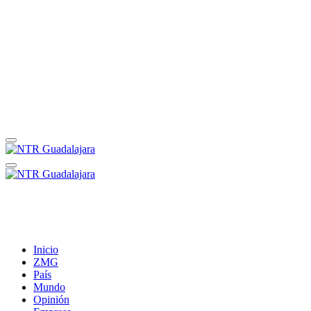
Inicio
ZMG
País
Mundo
Opinión