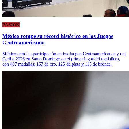
PASION
México rompe su récord histórico en los Juegos
Centroamericanos
México cerró su participación en los Juegos Centroamericanos y del
Caribe 2026 en Santo Domingo en el primer lugar del medallero,
con 407 medallas: 167 de oro, 125 de plata y 115 de bronce.