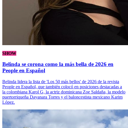
SHOW
Belinda se corona como la más bella de 2026 en
People en Español
Belinda lidera la lista de 'Los 50 más bellos' de 2026 de la revista
People en Español, que también colocó en posiciones destacadas a
la colombiana Karol G, la actriz dominicana Zoe Saldaña, la modelo
puertorriqueña Dayanara Torres y el baloncestista mexicano Karim
López.