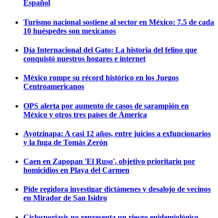
Español
Turismo nacional sostiene al sector en México: 7.5 de cada
10 huéspedes son mexicanos
Día Internacional del Gato: La historia del felino que
conquistó nuestros hogares e internet
México rompe su récord histórico en los Juegos
Centroamericanos
OPS alerta por aumento de casos de sarampión en
México y otros tres países de Ámerica
Ayotzinapa: A casi 12 años, entre juicios a exfuncionarios
y la fuga de Tomás Zerón
Caen en Zapopan 'El Ruso', objetivo prioritario por
homicidios en Playa del Carmen
Pide regidora investigar dictámenes y desalojo de vecinos
en Mirador de San Isidro
Ciclosporiasis no representa un riesgo epidemiológico