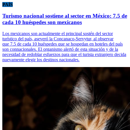
PAÍS
Turismo nacional sostiene al sector en México: 7.5 de
cada 10 huéspedes son mexicanos
Los mexicanos son actualmente el principal sostén del sector
turístico del país, aseveró la Concanaco-Servytur, al observar
que 7.5 de cada 10 huéspedes que se hospedan en hoteles del país
son connacionales. El organismo alertó de esta situación y de la
necesidad de redoblar esfuerzos para que el turista extranjero decida
nuevamente elegir los destinos nacionales.