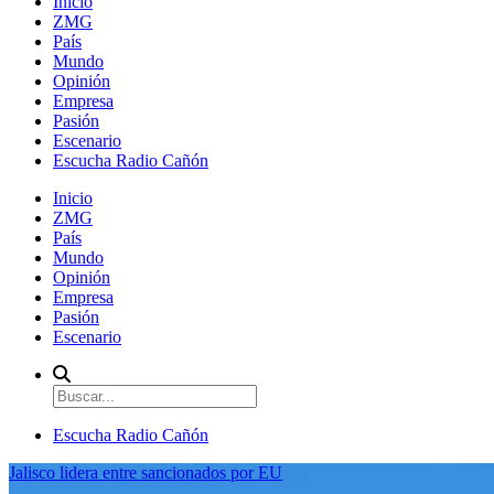
Inicio
ZMG
País
Mundo
Opinión
Empresa
Pasión
Escenario
Escucha Radio Cañón
Inicio
ZMG
País
Mundo
Opinión
Empresa
Pasión
Escenario
Escucha Radio Cañón
Jalisco lidera entre sancionados por EU