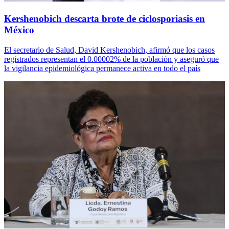
Kershenobich descarta brote de ciclosporiasis en
México
El secretario de Salud, David Kershenobich, afirmó que los casos
registrados representan el 0.00002% de la población y aseguró que
la vigilancia epidemiológica permanece activa en todo el país