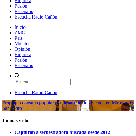
Empresa
Pasión
Escenario
Escucha Radio Cañón
Inicio
ZMG
País
Mundo
Opinión
Empresa
Pasión
Escenario
Escucha Radio Cañón
Proponen consulta popular por desarrollo de vivienda en Mirador de
San Isidro
Lo más visto
Capturan a secuestradora buscada desde 2012