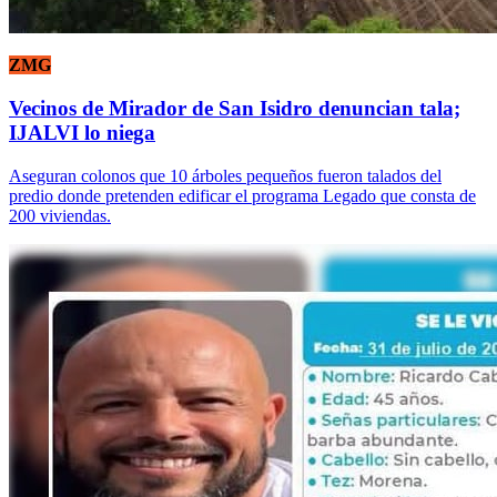
ZMG
Vecinos de Mirador de San Isidro denuncian tala;
IJALVI lo niega
Aseguran colonos que 10 árboles pequeños fueron talados del
predio donde pretenden edificar el programa Legado que consta de
200 viviendas.