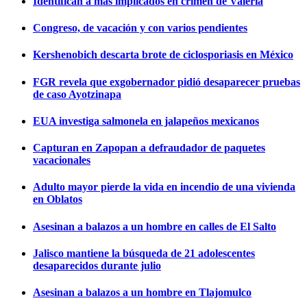
Identifican a más implicados en crimen de Valeria
Congreso, de vacación y con varios pendientes
Kershenobich descarta brote de ciclosporiasis en México
FGR revela que exgobernador pidió desaparecer pruebas
de caso Ayotzinapa
EUA investiga salmonela en jalapeños mexicanos
Capturan en Zapopan a defraudador de paquetes
vacacionales
Adulto mayor pierde la vida en incendio de una vivienda
en Oblatos
Asesinan a balazos a un hombre en calles de El Salto
Jalisco mantiene la búsqueda de 21 adolescentes
desaparecidos durante julio
Asesinan a balazos a un hombre en Tlajomulco