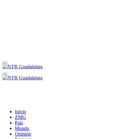
Inicio
ZMG
País
Mundo
Opinión