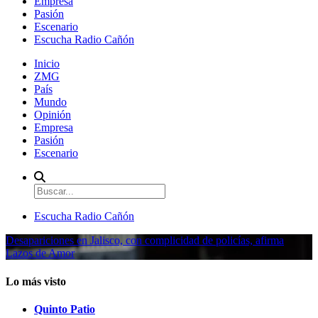
Empresa
Pasión
Escenario
Escucha Radio Cañón
Inicio
ZMG
País
Mundo
Opinión
Empresa
Pasión
Escenario
Escucha Radio Cañón
Desapariciones en Jalisco, con complicidad de policías, afirma
Lazos de Amor
Lo más visto
Quinto Patio