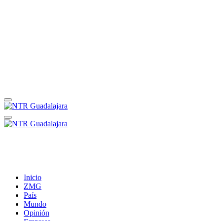
Inicio
ZMG
País
Mundo
Opinión