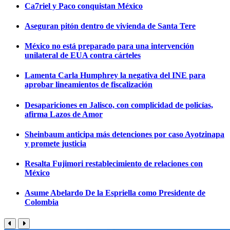
Ca7riel y Paco conquistan México
Aseguran pitón dentro de vivienda de Santa Tere
México no está preparado para una intervención
unilateral de EUA contra cárteles
Lamenta Carla Humphrey la negativa del INE para
aprobar lineamientos de fiscalización
Desapariciones en Jalisco, con complicidad de policías,
afirma Lazos de Amor
Sheinbaum anticipa más detenciones por caso Ayotzinapa
y promete justicia
Resalta Fujimori restablecimiento de relaciones con
México
Asume Abelardo De la Espriella como Presidente de
Colombia