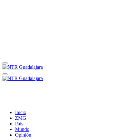
Inicio
ZMG
País
Mundo
Opinión