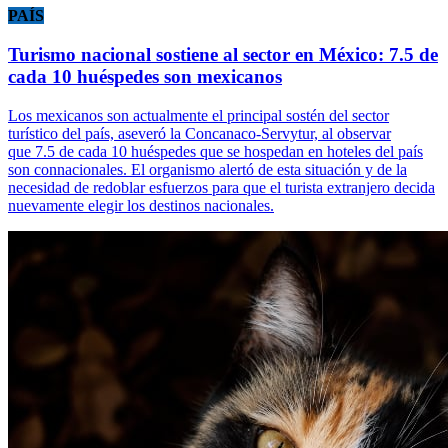
PAÍS
Turismo nacional sostiene al sector en México: 7.5 de
cada 10 huéspedes son mexicanos
Los mexicanos son actualmente el principal sostén del sector
turístico del país, aseveró la Concanaco-Servytur, al observar
que 7.5 de cada 10 huéspedes que se hospedan en hoteles del país
son connacionales. El organismo alertó de esta situación y de la
necesidad de redoblar esfuerzos para que el turista extranjero decida
nuevamente elegir los destinos nacionales.