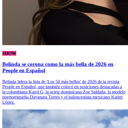
SHOW
Belinda se corona como la más bella de 2026 en
People en Español
Belinda lidera la lista de 'Los 50 más bellos' de 2026 de la revista
People en Español, que también colocó en posiciones destacadas a
la colombiana Karol G, la actriz dominicana Zoe Saldaña, la modelo
puertorriqueña Dayanara Torres y el baloncestista mexicano Karim
López.