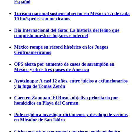
Español
Turismo nacional sostiene al sector en México: 7.5 de cada
10 huéspedes son mexicanos
Día Internacional del Gato: La historia del felino que
conquistó nuestros hogares e internet
México rompe su récord histórico en los Juegos
Centroamericanos
OPS alerta por aumento de casos de sarampión en
México y otros tres países de Ámerica
Ayotzinapa: A casi 12 años, entre juicios a exfuncionarios
y la fuga de Tomás Zerón
Caen en Zapopan 'El Ruso', objetivo prioritario por
homicidios en Playa del Carmen
Pide regidora investigar dictámenes y desalojo de vecinos
en Mirador de San Isidro
Ciclosporiasis no representa un riesgo epidemiológico