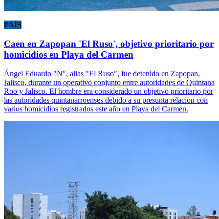
PAÍS
Caen en Zapopan 'El Ruso', objetivo prioritario por
homicidios en Playa del Carmen
Ángel Eduardo "N", alias "El Ruso", fue detenido en Zapopan,
Jalisco, durante un operativo conjunto entre autoridades de Quintana
Roo y Jalisco. El hombre era considerado un objetivo prioritario por
las autoridades quintanarroenses debido a su presunta relación con
varios homicidios registrados este año en Playa del Carmen.