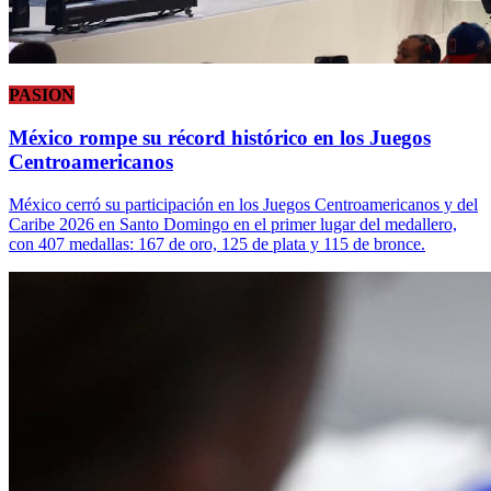
PASION
México rompe su récord histórico en los Juegos
Centroamericanos
México cerró su participación en los Juegos Centroamericanos y del
Caribe 2026 en Santo Domingo en el primer lugar del medallero,
con 407 medallas: 167 de oro, 125 de plata y 115 de bronce.