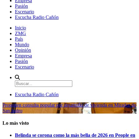
Empresa
Pasión
Escenario
Escucha Radio Cañón
Inicio
ZMG
País
Mundo
Opinión
Empresa
Pasión
Escenario
Escucha Radio Cañón
Proponen consulta popular por desarrollo de vivienda en Mirador de
San Isidro
Lo más visto
Belinda se corona como la más bella de 2026 en People en