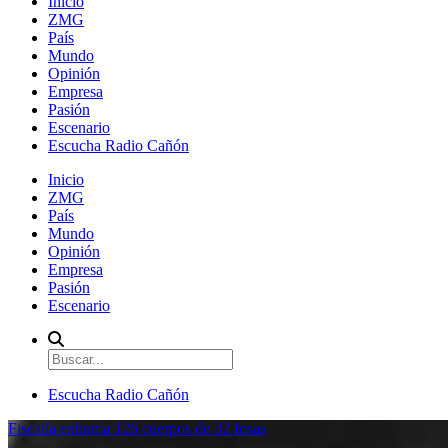
Inicio
ZMG
País
Mundo
Opinión
Empresa
Pasión
Escenario
Escucha Radio Cañón
Inicio
ZMG
País
Mundo
Opinión
Empresa
Pasión
Escenario
Escucha Radio Cañón
Fiscalía exhuma 126 cuerpos de 32 fosas