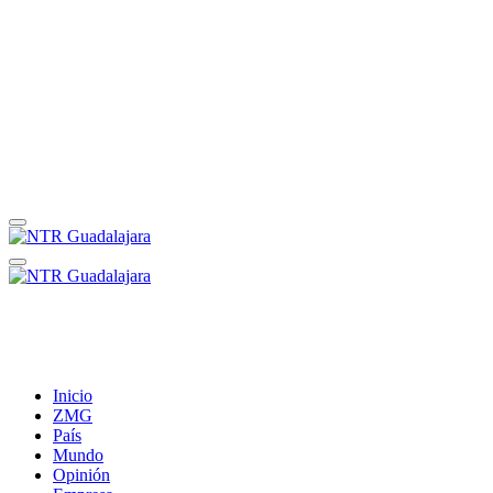
Inicio
ZMG
País
Mundo
Opinión