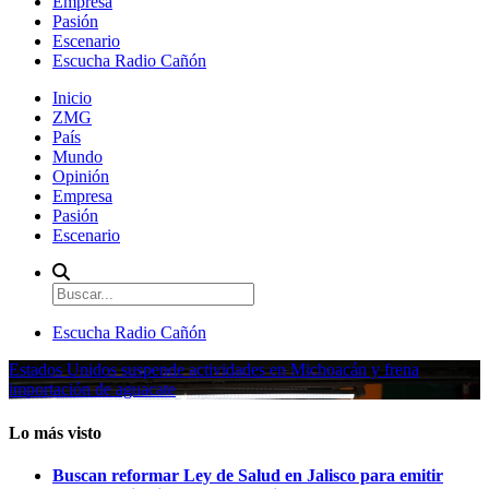
Empresa
Pasión
Escenario
Escucha Radio Cañón
Inicio
ZMG
País
Mundo
Opinión
Empresa
Pasión
Escenario
Escucha Radio Cañón
Estados Unidos suspende actividades en Michoacán y frena
importación de aguacate
Lo más visto
Buscan reformar Ley de Salud en Jalisco para emitir