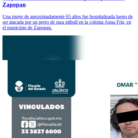
Zapopan
Una mujer de aproximadamente 65 años fue hospitalizada luego de
ser atacada por un perro de raza pitbull en la colonia Agua Fría, en
el municipio de Zapopan.