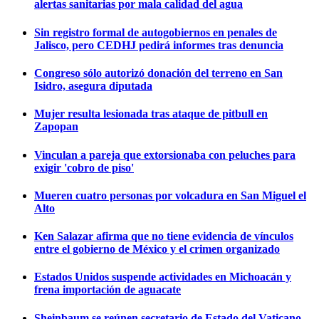
alertas sanitarias por mala calidad del agua
Sin registro formal de autogobiernos en penales de
Jalisco, pero CEDHJ pedirá informes tras denuncia
Congreso sólo autorizó donación del terreno en San
Isidro, asegura diputada
Mujer resulta lesionada tras ataque de pitbull en
Zapopan
Vinculan a pareja que extorsionaba con peluches para
exigir 'cobro de piso'
Mueren cuatro personas por volcadura en San Miguel el
Alto
Ken Salazar afirma que no tiene evidencia de vínculos
entre el gobierno de México y el crimen organizado
Estados Unidos suspende actividades en Michoacán y
frena importación de aguacate
Sheinbaum se reúnen secretario de Estado del Vaticano