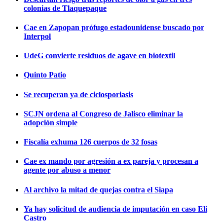
colonias de Tlaquepaque
Cae en Zapopan prófugo estadounidense buscado por
Interpol
UdeG convierte residuos de agave en biotextil
Quinto Patio
Se recuperan ya de ciclosporiasis
SCJN ordena al Congreso de Jalisco eliminar la
adopción simple
Fiscalía exhuma 126 cuerpos de 32 fosas
Cae ex mando por agresión a ex pareja y procesan a
agente por abuso a menor
Al archivo la mitad de quejas contra el Siapa
Ya hay solicitud de audiencia de imputación en caso Eli
Castro