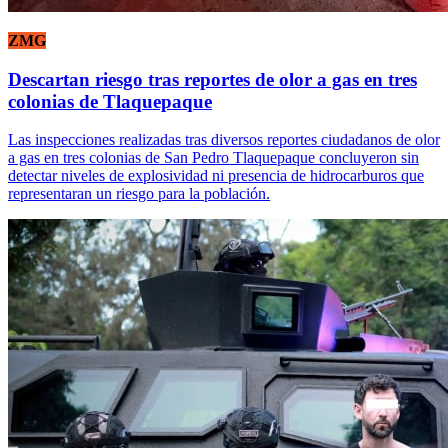
ZMG
Descartan riesgo tras reportes de olor a gas en tres
colonias de Tlaquepaque
Las inspecciones realizadas tras diversos reportes ciudadanos de olor
a gas en tres colonias de San Pedro Tlaquepaque concluyeron sin
detectar niveles de explosividad ni presencia de hidrocarburos que
representaran un riesgo para la población.