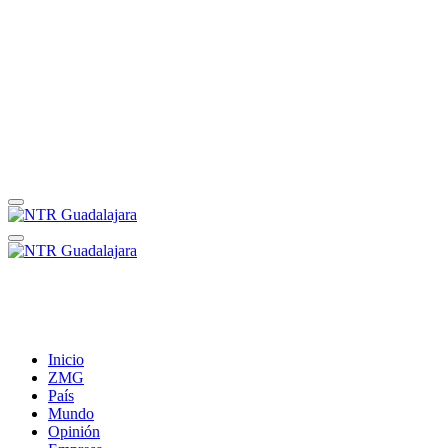
Inicio
ZMG
País
Mundo
Opinión