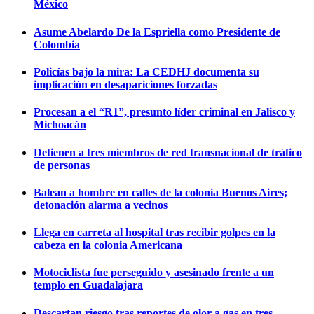
México
Asume Abelardo De la Espriella como Presidente de
Colombia
Policías bajo la mira: La CEDHJ documenta su
implicación en desapariciones forzadas
Procesan a el “R1”, presunto líder criminal en Jalisco y
Michoacán
Detienen a tres miembros de red transnacional de tráfico
de personas
Balean a hombre en calles de la colonia Buenos Aires;
detonación alarma a vecinos
Llega en carreta al hospital tras recibir golpes en la
cabeza en la colonia Americana
Motociclista fue perseguido y asesinado frente a un
templo en Guadalajara
Descartan riesgo tras reportes de olor a gas en tres