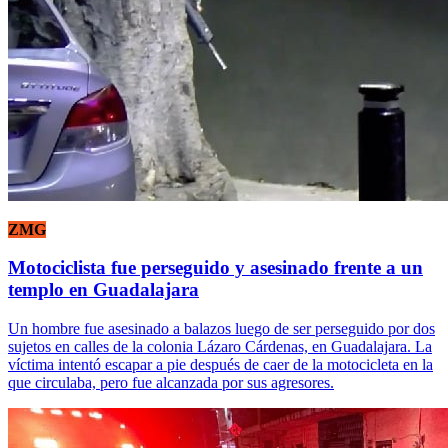
ZMG
Motociclista fue perseguido y asesinado frente a un
templo en Guadalajara
Un hombre fue asesinado a balazos luego de ser perseguido por dos
sujetos en calles de la colonia Lázaro Cárdenas, en Guadalajara. La
víctima intentó escapar a pie después de caer de la motocicleta en la
que circulaba, pero fue alcanzada por sus agresores.