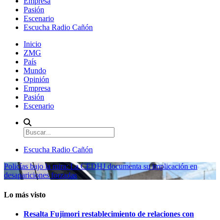
Empresa
Pasión
Escenario
Escucha Radio Cañón
Inicio
ZMG
País
Mundo
Opinión
Empresa
Pasión
Escenario
Escucha Radio Cañón
Policías bajo la mira: La CEDHJ documenta su implicación en
desapariciones forzadas
Lo más visto
Resalta Fujimori restablecimiento de relaciones con