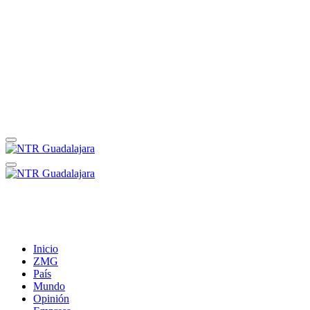
Inicio
ZMG
País
Mundo
Opinión