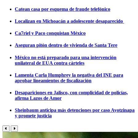
Catean casa por esquema de fraude telefónico
Localizan en Michoacán a adolescente desaparecido
Ca7riel y Paco conquistan México
Aseguran pitón dentro de vivienda de Santa Tere
México no está preparado para una intervención
unilateral de EUA contra cárteles
Lamenta Carla Humphrey la negativa del INE para
aprobar lineamientos de fiscalización
Desapariciones en Jalisco, con complicidad de policías,
afirma Lazos de Amor
Sheinbaum anticipa más detenciones por caso Ayotzinapa
y promete justicia