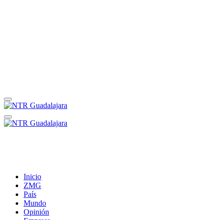
Inicio
ZMG
País
Mundo
Opinión