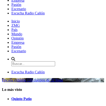
Empresa
Pasión
Escenario
Escucha Radio Cañón
Inicio
ZMG
País
Mundo
Opinión
Empresa
Pasión
Escenario
Escucha Radio Cañón
Fiscalía exhuma 126 cuerpos de 32 fosas
Lo más visto
Quinto Patio