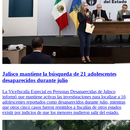
Jalisco mantiene la búsqueda de 21 adolescentes
desaparecidos durante julio
La Vicefiscalía Especial en Personas Desaparecidas de Jalisco
informó que mantiene activas las investigaciones para localizar a 16
adolescentes reportados como desaparecidos durante julio, mientras
que otros cinco casos fueron remitidos a fiscalías de otros estados
existir por indicios de que los menores pudieron salir del estado.