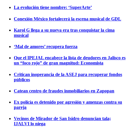
La evolución tiene nombre: ‘SuperArte’
Conexión México fortalecerá la escena musical de GDL
Karol G llega a su nueva era tras conquistar la cima
musical
‘Mal de amores’ recupera fuerza
Que el IPEJAL encabece la lista de deudores en Jalisco es
un “foco rojo” de gran magnitud: Economista
Critican inoperancia de la ASEJ para recuperar fondos
públicos
Catean centro de fraudes inmobiliarios en Zapopan
Ex policía es detenido por agresión y amenzas contra su
pareja
Vecinos de Mirador de San Isidro denuncian tala;
IJALVI lo niega