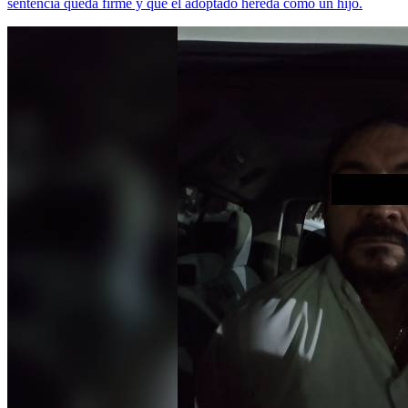
sentencia queda firme y que el adoptado hereda como un hijo.