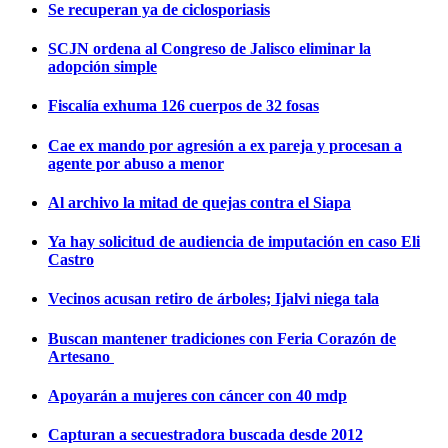
Se recuperan ya de ciclosporiasis
SCJN ordena al Congreso de Jalisco eliminar la
adopción simple
Fiscalía exhuma 126 cuerpos de 32 fosas
Cae ex mando por agresión a ex pareja y procesan a
agente por abuso a menor
Al archivo la mitad de quejas contra el Siapa
Ya hay solicitud de audiencia de imputación en caso Eli
Castro
Vecinos acusan retiro de árboles; Ijalvi niega tala
Buscan mantener tradiciones con Feria Corazón de
Artesano
Apoyarán a mujeres con cáncer con 40 mdp
Capturan a secuestradora buscada desde 2012