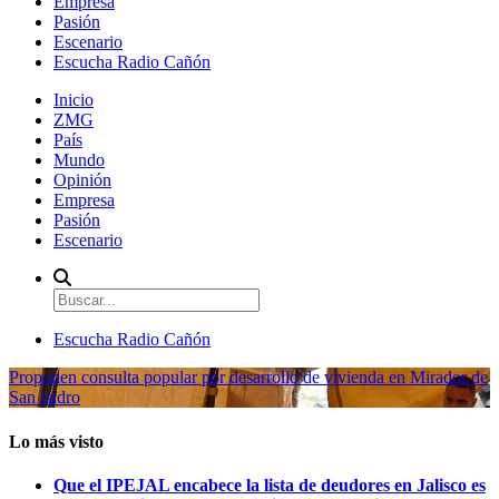
Empresa
Pasión
Escenario
Escucha Radio Cañón
Inicio
ZMG
País
Mundo
Opinión
Empresa
Pasión
Escenario
Escucha Radio Cañón
Proponen consulta popular por desarrollo de vivienda en Mirador de
San Isidro
Lo más visto
Que el IPEJAL encabece la lista de deudores en Jalisco es