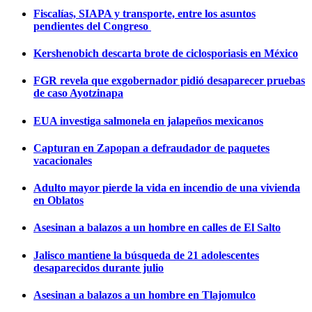
Fiscalías, SIAPA y transporte, entre los asuntos
pendientes del Congreso
Kershenobich descarta brote de ciclosporiasis en México
FGR revela que exgobernador pidió desaparecer pruebas
de caso Ayotzinapa
EUA investiga salmonela en jalapeños mexicanos
Capturan en Zapopan a defraudador de paquetes
vacacionales
Adulto mayor pierde la vida en incendio de una vivienda
en Oblatos
Asesinan a balazos a un hombre en calles de El Salto
Jalisco mantiene la búsqueda de 21 adolescentes
desaparecidos durante julio
Asesinan a balazos a un hombre en Tlajomulco