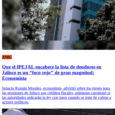
ZMG
Que el IPEJAL encabece la lista de deudores en
Jalisco es un “foco rojo” de gran magnitud:
Economista
Ignacio Román Morales, economista, advirtió sobre los riesgo para
las pensiones de Jalisco por créditos físcales, asímismo cuestionó si
las autoridades aplicarán la ley con rigor cuando se trate de cobrar a
actores políticos.