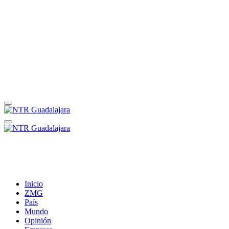
Inicio
ZMG
País
Mundo
Opinión