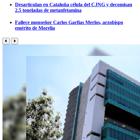
Desarticulan en Cataluña célula del CJNG y decomisan
2.5 toneladas de metanfetamina
Fallece monseñor Carlos Garfias Merlos, arzobispo
emérito de Morelia