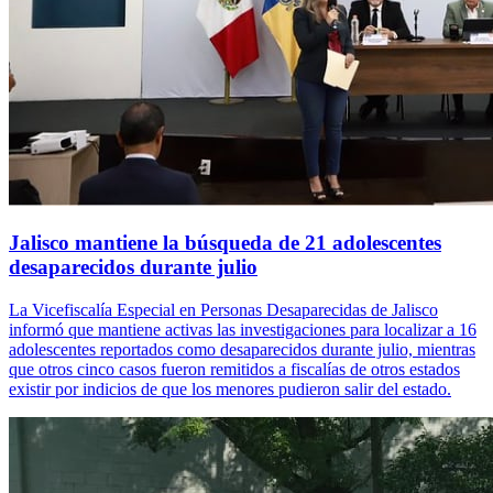
Jalisco mantiene la búsqueda de 21 adolescentes
desaparecidos durante julio
La Vicefiscalía Especial en Personas Desaparecidas de Jalisco
informó que mantiene activas las investigaciones para localizar a 16
adolescentes reportados como desaparecidos durante julio, mientras
que otros cinco casos fueron remitidos a fiscalías de otros estados
existir por indicios de que los menores pudieron salir del estado.