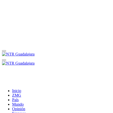
Inicio
ZMG
País
Mundo
Opinión