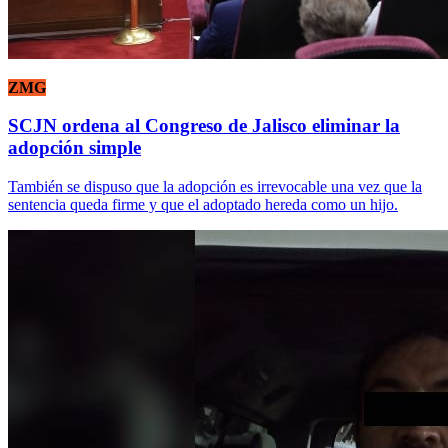
ZMG
SCJN ordena al Congreso de Jalisco eliminar la
adopción simple
También se dispuso que la adopción es irrevocable una vez que la
sentencia queda firme y que el adoptado hereda como un hijo.