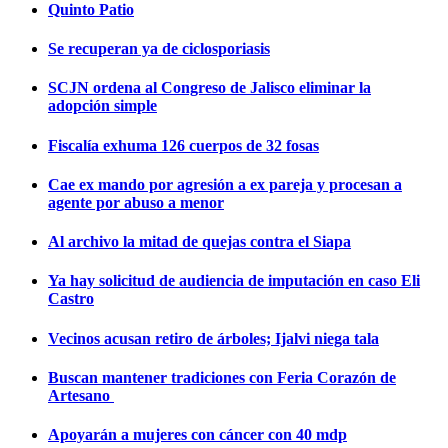
Quinto Patio
Se recuperan ya de ciclosporiasis
SCJN ordena al Congreso de Jalisco eliminar la
adopción simple
Fiscalía exhuma 126 cuerpos de 32 fosas
Cae ex mando por agresión a ex pareja y procesan a
agente por abuso a menor
Al archivo la mitad de quejas contra el Siapa
Ya hay solicitud de audiencia de imputación en caso Eli
Castro
Vecinos acusan retiro de árboles; Ijalvi niega tala
Buscan mantener tradiciones con Feria Corazón de
Artesano
Apoyarán a mujeres con cáncer con 40 mdp