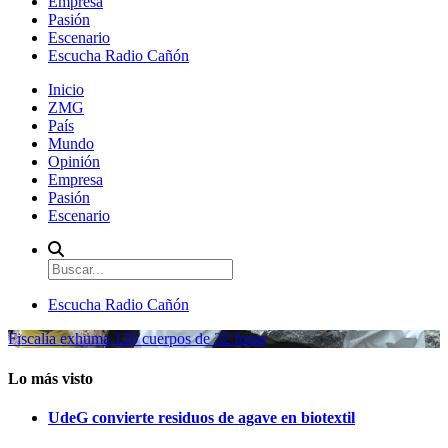
Empresa
Pasión
Escenario
Escucha Radio Cañón
Inicio
ZMG
País
Mundo
Opinión
Empresa
Pasión
Escenario
Escucha Radio Cañón
Fiscalía exhuma 126 cuerpos de 32 fosas
Lo más visto
UdeG convierte residuos de agave en biotextil