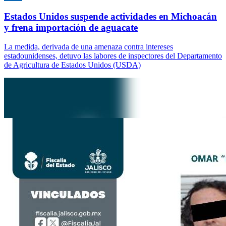
Estados Unidos suspende actividades en Michoacán
y frena importación de aguacate
La medida, derivada de una amenaza contra intereses
estadounidenses, detuvo las labores de inspectores del Departamento
de Agricultura de Estados Unidos (USDA)