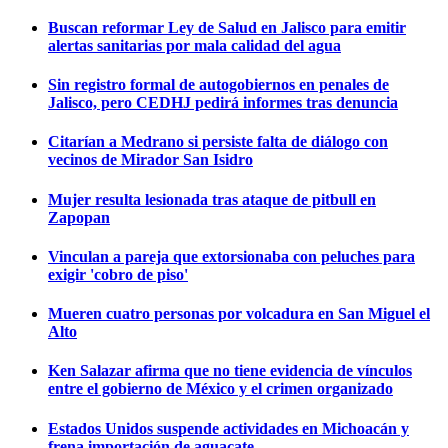
Buscan reformar Ley de Salud en Jalisco para emitir
alertas sanitarias por mala calidad del agua
Sin registro formal de autogobiernos en penales de
Jalisco, pero CEDHJ pedirá informes tras denuncia
Citarían a Medrano si persiste falta de diálogo con
vecinos de Mirador San Isidro
Mujer resulta lesionada tras ataque de pitbull en
Zapopan
Vinculan a pareja que extorsionaba con peluches para
exigir 'cobro de piso'
Mueren cuatro personas por volcadura en San Miguel el
Alto
Ken Salazar afirma que no tiene evidencia de vínculos
entre el gobierno de México y el crimen organizado
Estados Unidos suspende actividades en Michoacán y
frena importación de aguacate