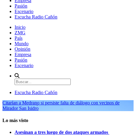
Empresa
Pasión
Escenario
Escucha Radio Cañón
Inicio
ZMG
País
Mundo
Opinión
Empresa
Pasión
Escenario
Escucha Radio Cañón
Citarían a Medrano si persiste falta de diálogo con vecinos de
Mirador San Isidro
Lo más visto
Asesinan a tres luego de dos ataques armados