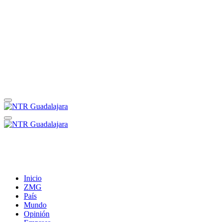
Inicio
ZMG
País
Mundo
Opinión