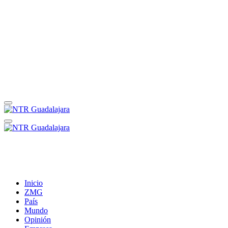
Inicio
ZMG
País
Mundo
Opinión