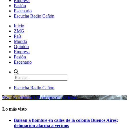
Empresa
Pasión
Escenario
Escucha Radio Cañón
Inicio
ZMG
País
Mundo
Opinión
Empresa
Pasión
Escenario
Escucha Radio Cañón
Fiscalía exhuma 126 cuerpos de 32 fosas
Lo más visto
Balean a hombre en calles de la colonia Buenos Aires;
detonación alarma a vecinos