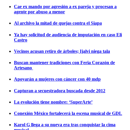
Cae ex mando por agresión a ex pareja y procesan a
agente por abuso a menor
Al archivo la mitad de quejas contra el Siapa
Ya hay solicitud de audiencia de imputación en caso Eli
Castro
Vecinos acusan retiro de árboles; Ijalvi niega tala
Buscan mantener tradiciones con Feria Corazón de
Artesano
Apoyarán a mujeres con cáncer con 40 mdp
Capturan a secuestradora buscada desde 2012
La evolución tiene nombre: ‘SuperArte’
Conexión México fortalecerá la escena musical de GDL
Karol G llega a su nueva era tras conquistar la cima
musical