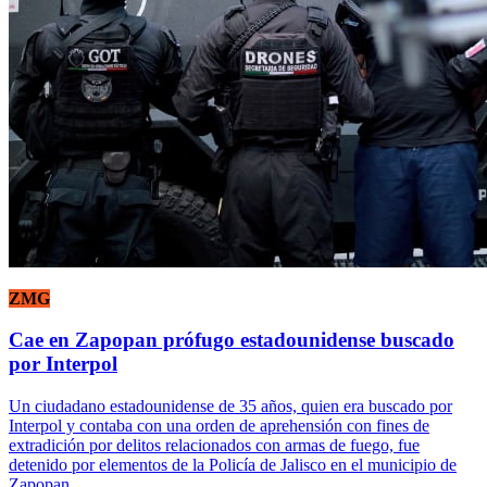
ZMG
Cae en Zapopan prófugo estadounidense buscado
por Interpol
Un ciudadano estadounidense de 35 años, quien era buscado por
Interpol y contaba con una orden de aprehensión con fines de
extradición por delitos relacionados con armas de fuego, fue
detenido por elementos de la Policía de Jalisco en el municipio de
Zapopan.