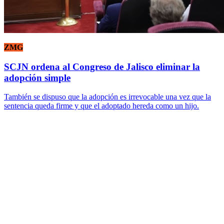
ZMG
SCJN ordena al Congreso de Jalisco eliminar la
adopción simple
También se dispuso que la adopción es irrevocable una vez que la
sentencia queda firme y que el adoptado hereda como un hijo.