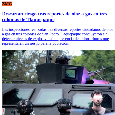
ZMG
Descartan riesgo tras reportes de olor a gas en tres
colonias de Tlaquepaque
Las inspecciones realizadas tras diversos reportes ciudadanos de olor
a gas en tres colonias de San Pedro Tlaquepaque concluyeron sin
detectar niveles de explosividad ni presencia de hidrocarburos que
representaran un riesgo para la población.