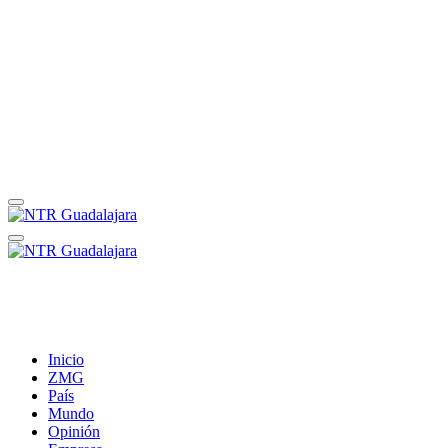
Inicio
ZMG
País
Mundo
Opinión