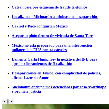
Catean casa por esquema de fraude telefónico
Localizan en Michoacán a adolescente desaparecido
Ca7riel y Paco conquistan México
Aseguran pitón dentro de vivienda de Santa Tere
México no está preparado para una intervención
unilateral de EUA contra cárteles
Lamenta Carla Humphrey la negativa del INE para
aprobar lineamientos de fiscalización
Desapariciones en Jalisco, con complicidad de policías,
afirma Lazos de Amor
Sheinbaum anticipa más detenciones por caso Ayotzinapa
y promete justicia