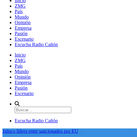
Inicio
ZMG
País
Mundo
Opinión
Empresa
Pasión
Escenario
Escucha Radio Cañón
Inicio
ZMG
País
Mundo
Opinión
Empresa
Pasión
Escenario
Escucha Radio Cañón
Jalisco lidera entre sancionados por EU