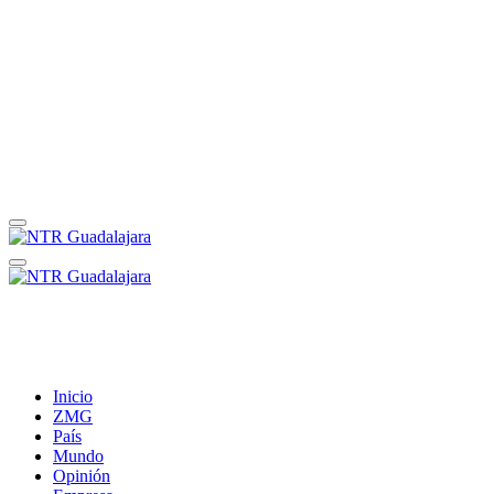
Inicio
ZMG
País
Mundo
Opinión