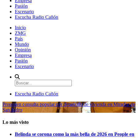
Empresa
Pasión
Escenario
Escucha Radio Cañón
Inicio
ZMG
País
Mundo
Opinión
Empresa
Pasión
Escenario
Escucha Radio Cañón
Proponen consulta popular por desarrollo de vivienda en Mirador de
San Isidro
Lo más visto
Belinda se corona como la más bella de 2026 en People en