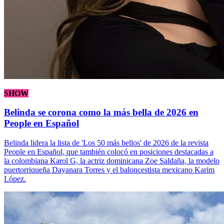
SHOW
Belinda se corona como la más bella de 2026 en
People en Español
Belinda lidera la lista de 'Los 50 más bellos' de 2026 de la revista
People en Español, que también colocó en posiciones destacadas a
la colombiana Karol G, la actriz dominicana Zoe Saldaña, la modelo
puertorriqueña Dayanara Torres y el baloncestista mexicano Karim
López.