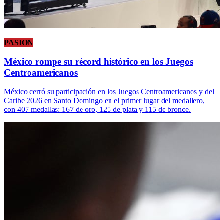
PASION
México rompe su récord histórico en los Juegos
Centroamericanos
México cerró su participación en los Juegos Centroamericanos y del
Caribe 2026 en Santo Domingo en el primer lugar del medallero,
con 407 medallas: 167 de oro, 125 de plata y 115 de bronce.