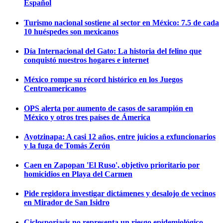
Español
Turismo nacional sostiene al sector en México: 7.5 de cada
10 huéspedes son mexicanos
Día Internacional del Gato: La historia del felino que
conquistó nuestros hogares e internet
México rompe su récord histórico en los Juegos
Centroamericanos
OPS alerta por aumento de casos de sarampión en
México y otros tres países de Ámerica
Ayotzinapa: A casi 12 años, entre juicios a exfuncionarios
y la fuga de Tomás Zerón
Caen en Zapopan 'El Ruso', objetivo prioritario por
homicidios en Playa del Carmen
Pide regidora investigar dictámenes y desalojo de vecinos
en Mirador de San Isidro
Ciclosporiasis no representa un riesgo epidemiológico