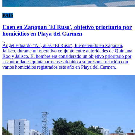
PAÍS
Caen en Zapopan 'El Ruso', objetivo prioritario por
homicidios en Playa del Carmen
Ángel Eduardo "N", alias "El Ruso", fue detenido en Zapopan,
Jalisco, durante un operativo conjunto entre autoridades de Quintana
Roo y Jalisco. El hombre era considerado un objetivo prioritario por
las autoridades quintanarroenses debido a su presunta relación con
varios homicidios registrados este año en Playa del Carmen.