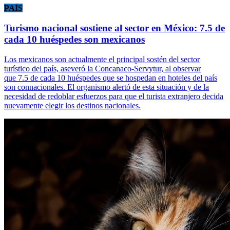
PAÍS
Turismo nacional sostiene al sector en México: 7.5 de
cada 10 huéspedes son mexicanos
Los mexicanos son actualmente el principal sostén del sector
turístico del país, aseveró la Concanaco-Servytur, al observar
que 7.5 de cada 10 huéspedes que se hospedan en hoteles del país
son connacionales. El organismo alertó de esta situación y de la
necesidad de redoblar esfuerzos para que el turista extranjero decida
nuevamente elegir los destinos nacionales.