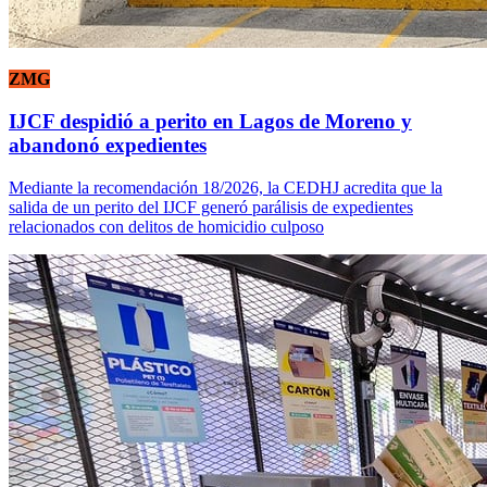
ZMG
IJCF despidió a perito en Lagos de Moreno y
abandonó expedientes
Mediante la recomendación 18/2026, la CEDHJ acredita que la
salida de un perito del IJCF generó parálisis de expedientes
relacionados con delitos de homicidio culposo