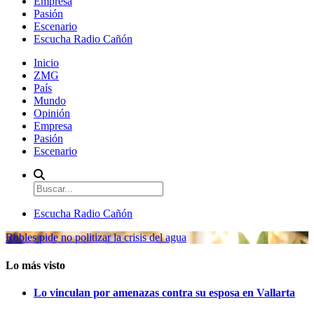
Empresa
Pasión
Escenario
Escucha Radio Cañón
Inicio
ZMG
País
Mundo
Opinión
Empresa
Pasión
Escenario
Escucha Radio Cañón
Robles pide no politizar la crisis del agua
Lo más visto
Lo vinculan por amenazas contra su esposa en Vallarta