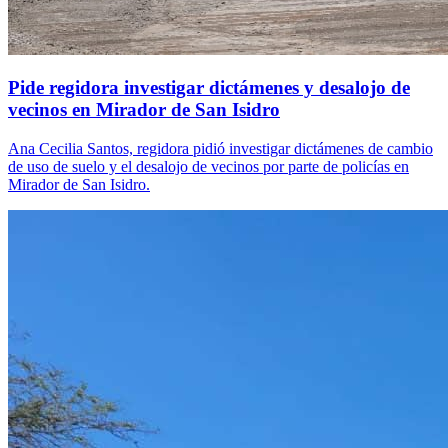
Pide regidora investigar dictámenes y desalojo de
vecinos en Mirador de San Isidro
Ana Cecilia Santos, regidora pidió investigar dictámenes de cambio
de uso de suelo y el desalojo de vecinos por parte de policías en
Mirador de San Isidro.