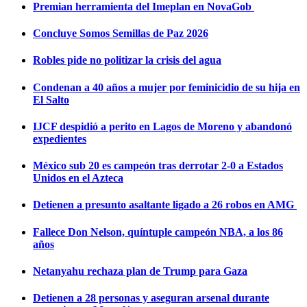
Premian herramienta del Imeplan en NovaGob
Concluye Somos Semillas de Paz 2026
Robles pide no politizar la crisis del agua
Condenan a 40 años a mujer por feminicidio de su hija en
El Salto
IJCF despidió a perito en Lagos de Moreno y abandonó
expedientes
México sub 20 es campeón tras derrotar 2-0 a Estados
Unidos en el Azteca
Detienen a presunto asaltante ligado a 26 robos en AMG
Fallece Don Nelson, quíntuple campeón NBA, a los 86
años
Netanyahu rechaza plan de Trump para Gaza
Detienen a 28 personas y aseguran arsenal durante