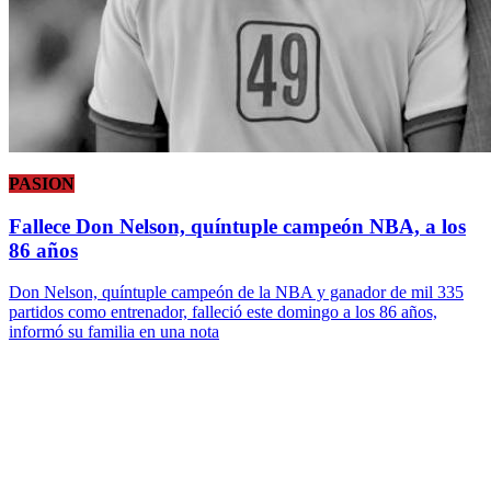
PASION
Fallece Don Nelson, quíntuple campeón NBA, a los
86 años
Don Nelson, quíntuple campeón de la NBA y ganador de mil 335
partidos como entrenador, falleció este domingo a los 86 años,
informó su familia en una nota