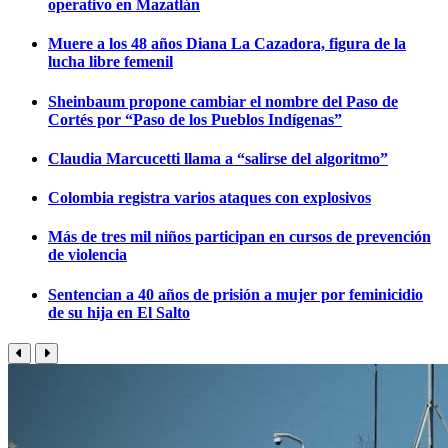
operativo en Mazatlán
Muere a los 48 años Diana La Cazadora, figura de la
lucha libre femenil
Sheinbaum propone cambiar el nombre del Paso de
Cortés por “Paso de los Pueblos Indígenas”
Claudia Marcucetti llama a “salirse del algoritmo”
Colombia registra varios ataques con explosivos
Más de tres mil niños participan en cursos de prevención
de violencia
Sentencian a 40 años de prisión a mujer por feminicidio
de su hija en El Salto