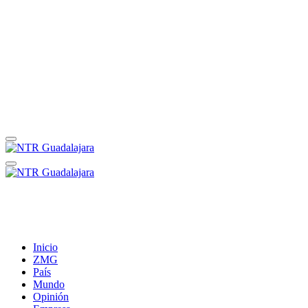
Inicio
ZMG
País
Mundo
Opinión