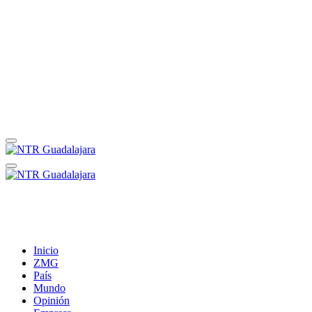
Inicio
ZMG
País
Mundo
Opinión