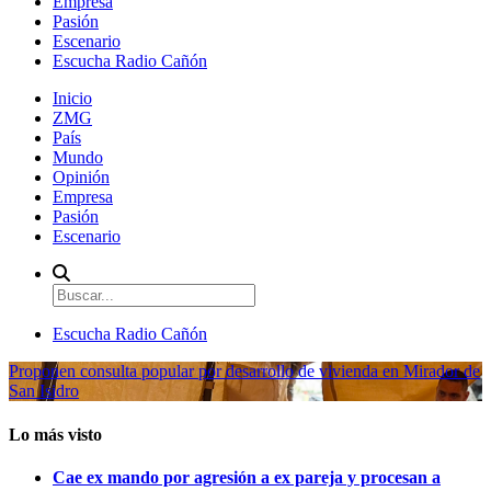
Empresa
Pasión
Escenario
Escucha Radio Cañón
Inicio
ZMG
País
Mundo
Opinión
Empresa
Pasión
Escenario
Escucha Radio Cañón
Proponen consulta popular por desarrollo de vivienda en Mirador de
San Isidro
Lo más visto
Cae ex mando por agresión a ex pareja y procesan a