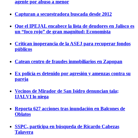
agente por abuso a menor
Capturan a secuestradora buscada desde 2012
Que el IPEJAL encabece la lista de deudores en Jalisco es
un “foco rojo” de gran magnitud: Economista
Critican inoperancia de la ASEJ para recuperar fondos
públicos
Catean centro de fraudes inmobiliarios en Zapopan
Ex policía es detenido por agresión y amenzas contra su
pareja
Vecinos de Mirador de San Isidro denuncian tala;
IJALVI lo niega
Reporta 627 acciones tras inundación en Balcones de
Oblatos
SSPC, participa en búsqueda de Ricardo Cabezas
Talavera