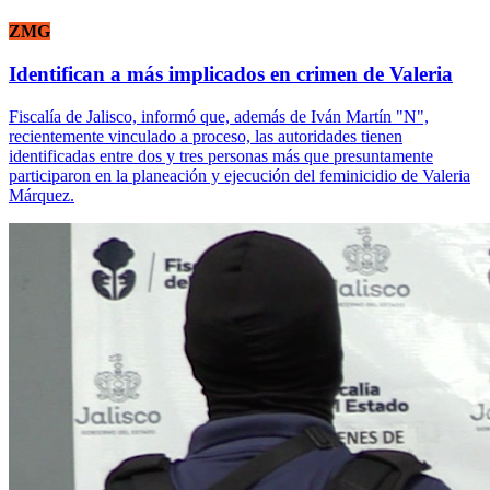
ZMG
Identifican a más implicados en crimen de Valeria
Fiscalía de Jalisco, informó que, además de Iván Martín "N",
recientemente vinculado a proceso, las autoridades tienen
identificadas entre dos y tres personas más que presuntamente
participaron en la planeación y ejecución del feminicidio de Valeria
Márquez.