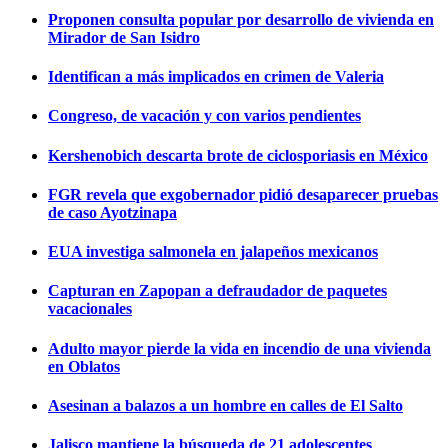
Proponen consulta popular por desarrollo de vivienda en
Mirador de San Isidro
Identifican a más implicados en crimen de Valeria
Congreso, de vacación y con varios pendientes
Kershenobich descarta brote de ciclosporiasis en México
FGR revela que exgobernador pidió desaparecer pruebas
de caso Ayotzinapa
EUA investiga salmonela en jalapeños mexicanos
Capturan en Zapopan a defraudador de paquetes
vacacionales
Adulto mayor pierde la vida en incendio de una vivienda
en Oblatos
Asesinan a balazos a un hombre en calles de El Salto
Jalisco mantiene la búsqueda de 21 adolescentes