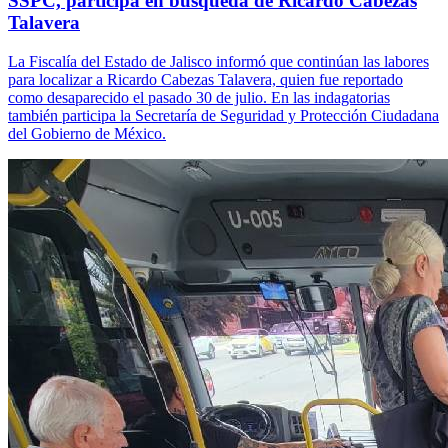
SSPC, participa en búsqueda de Ricardo Cabezas
Talavera
La Fiscalía del Estado de Jalisco informó que continúan las labores
para localizar a Ricardo Cabezas Talavera, quien fue reportado
como desaparecido el pasado 30 de julio. En las indagatorias
también participa la Secretaría de Seguridad y Protección Ciudadana
del Gobierno de México.