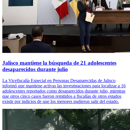
Jalisco mantiene la búsqueda de 21 adolescentes
desaparecidos durante julio
La Vicefiscalía Especial en Personas Desaparecidas de Jalisco
informó que mantiene activas las investigaciones para localizar a 16
adolescentes reportados como desaparecidos durante julio, mientras
que otros cinco casos fueron remitidos a fiscalías de otros estados
existir por indicios de que los menores pudieron salir del estado.