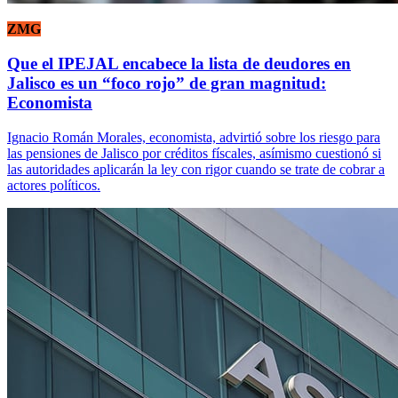
ZMG
Que el IPEJAL encabece la lista de deudores en
Jalisco es un “foco rojo” de gran magnitud:
Economista
Ignacio Román Morales, economista, advirtió sobre los riesgo para
las pensiones de Jalisco por créditos físcales, asímismo cuestionó si
las autoridades aplicarán la ley con rigor cuando se trate de cobrar a
actores políticos.