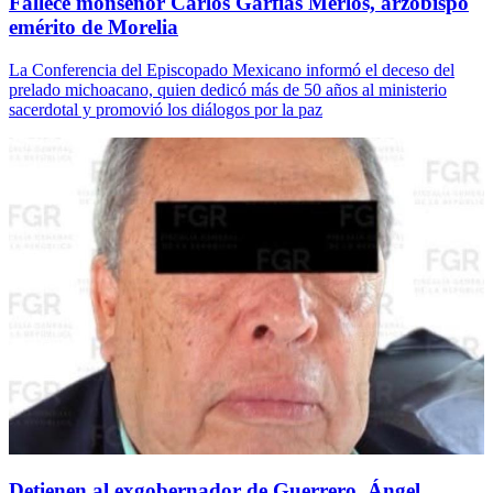
Fallece monseñor Carlos Garfias Merlos, arzobispo
emérito de Morelia
La Conferencia del Episcopado Mexicano informó el deceso del
prelado michoacano, quien dedicó más de 50 años al ministerio
sacerdotal y promovió los diálogos por la paz
Detienen al exgobernador de Guerrero, Ángel