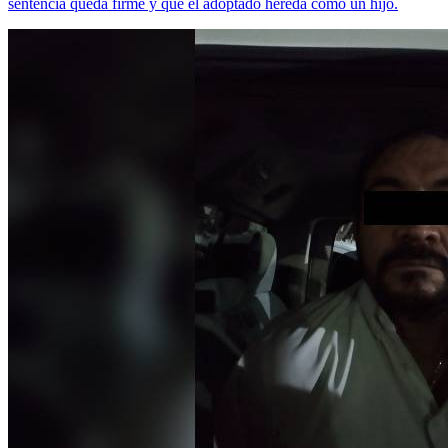
sentencia queda firme y que el adoptado hereda como un hijo.