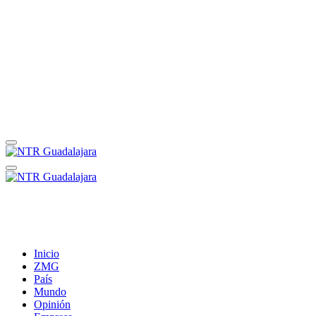
Inicio
ZMG
País
Mundo
Opinión