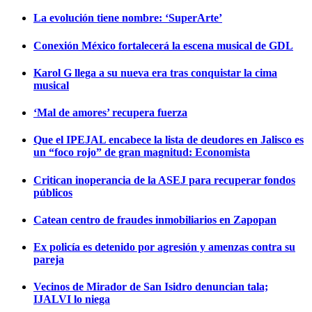
La evolución tiene nombre: ‘SuperArte’
Conexión México fortalecerá la escena musical de GDL
Karol G llega a su nueva era tras conquistar la cima
musical
‘Mal de amores’ recupera fuerza
Que el IPEJAL encabece la lista de deudores en Jalisco es
un “foco rojo” de gran magnitud: Economista
Critican inoperancia de la ASEJ para recuperar fondos
públicos
Catean centro de fraudes inmobiliarios en Zapopan
Ex policía es detenido por agresión y amenzas contra su
pareja
Vecinos de Mirador de San Isidro denuncian tala;
IJALVI lo niega