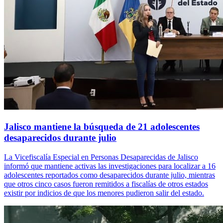
Jalisco mantiene la búsqueda de 21 adolescentes
desaparecidos durante julio
La Vicefiscalía Especial en Personas Desaparecidas de Jalisco
informó que mantiene activas las investigaciones para localizar a 16
adolescentes reportados como desaparecidos durante julio, mientras
que otros cinco casos fueron remitidos a fiscalías de otros estados
existir por indicios de que los menores pudieron salir del estado.