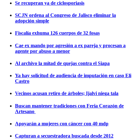
Se recuperan ya de ciclosporiasis
SCJN ordena al Congreso de Jalisco eliminar la
adopción simple
Fiscalía exhuma 126 cuerpos de 32 fosas
Cae ex mando por agresión a ex pareja y procesan a
agente por abuso a menor
Al archivo la mitad de quejas contra el Siapa
Ya hay solicitud de audiencia de imputación en caso Eli
Castro
Vecinos acusan retiro de árboles; Ijalvi niega tala
Buscan mantener tradiciones con Feria Corazón de
Artesano
Apoyarán a mujeres con cáncer con 40 mdp
Capturan a secuestradora buscada desde 2012