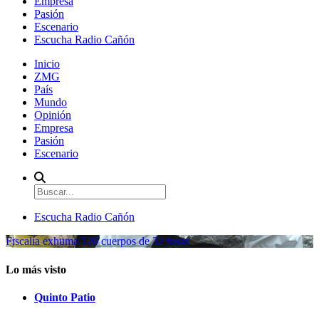
Empresa
Pasión
Escenario
Escucha Radio Cañón
Inicio
ZMG
País
Mundo
Opinión
Empresa
Pasión
Escenario
Escucha Radio Cañón
Fiscalía exhuma 126 cuerpos de 32 fosas
Lo más visto
Quinto Patio