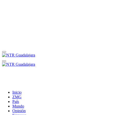
Inicio
ZMG
País
Mundo
Opinión