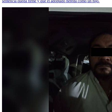
sentencia queda firme y que el adoptado hereda como un hijo.