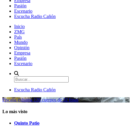
Empresa
Pasión
Escenario
Escucha Radio Cañón
Inicio
ZMG
País
Mundo
Opinión
Empresa
Pasión
Escenario
Escucha Radio Cañón
Fiscalía exhuma 126 cuerpos de 32 fosas
Lo más visto
Quinto Patio