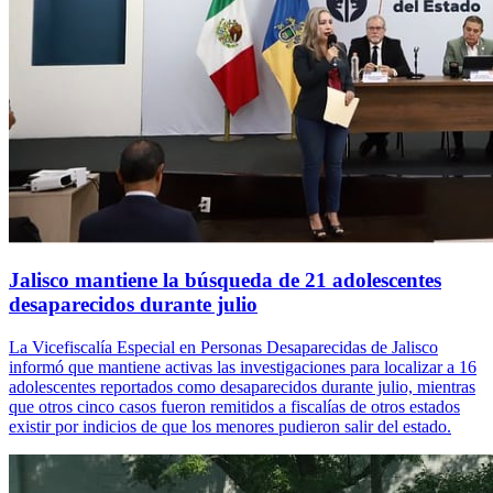
Jalisco mantiene la búsqueda de 21 adolescentes
desaparecidos durante julio
La Vicefiscalía Especial en Personas Desaparecidas de Jalisco
informó que mantiene activas las investigaciones para localizar a 16
adolescentes reportados como desaparecidos durante julio, mientras
que otros cinco casos fueron remitidos a fiscalías de otros estados
existir por indicios de que los menores pudieron salir del estado.