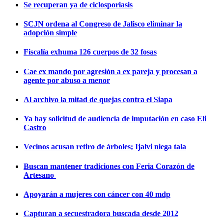
Se recuperan ya de ciclosporiasis
SCJN ordena al Congreso de Jalisco eliminar la
adopción simple
Fiscalía exhuma 126 cuerpos de 32 fosas
Cae ex mando por agresión a ex pareja y procesan a
agente por abuso a menor
Al archivo la mitad de quejas contra el Siapa
Ya hay solicitud de audiencia de imputación en caso Eli
Castro
Vecinos acusan retiro de árboles; Ijalvi niega tala
Buscan mantener tradiciones con Feria Corazón de
Artesano
Apoyarán a mujeres con cáncer con 40 mdp
Capturan a secuestradora buscada desde 2012