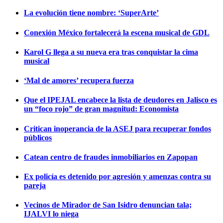
La evolución tiene nombre: ‘SuperArte’
Conexión México fortalecerá la escena musical de GDL
Karol G llega a su nueva era tras conquistar la cima
musical
‘Mal de amores’ recupera fuerza
Que el IPEJAL encabece la lista de deudores en Jalisco es
un “foco rojo” de gran magnitud: Economista
Critican inoperancia de la ASEJ para recuperar fondos
públicos
Catean centro de fraudes inmobiliarios en Zapopan
Ex policía es detenido por agresión y amenzas contra su
pareja
Vecinos de Mirador de San Isidro denuncian tala;
IJALVI lo niega