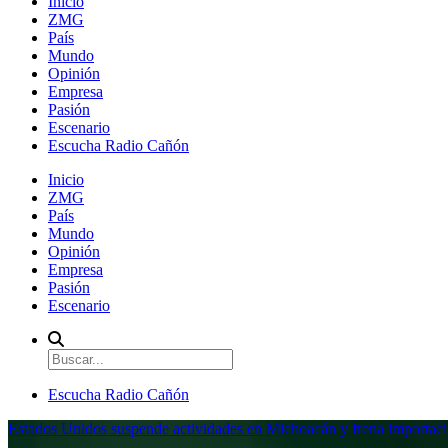
Inicio
ZMG
País
Mundo
Opinión
Empresa
Pasión
Escenario
Escucha Radio Cañón
Inicio
ZMG
País
Mundo
Opinión
Empresa
Pasión
Escenario
Escucha Radio Cañón
Estados Unidos suspende actividades en Michoacán y frena importaci