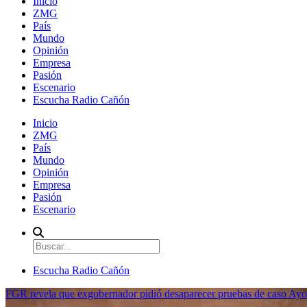
Inicio
ZMG
País
Mundo
Opinión
Empresa
Pasión
Escenario
Escucha Radio Cañón
Inicio
ZMG
País
Mundo
Opinión
Empresa
Pasión
Escenario
Escucha Radio Cañón
FGR revela que exgobernador pidió desaparecer pruebas de caso Ayo