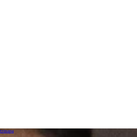
tzinapa