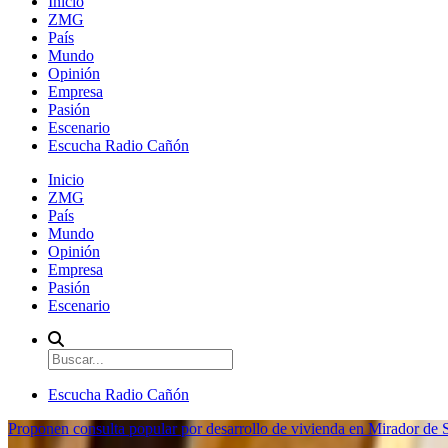
Inicio
ZMG
País
Mundo
Opinión
Empresa
Pasión
Escenario
Escucha Radio Cañón
Inicio
ZMG
País
Mundo
Opinión
Empresa
Pasión
Escenario
Escucha Radio Cañón
Proponen consulta popular por desarrollo de vivienda en Mirador de S