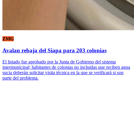
ZMG
Avalan rebaja del Siapa para 203 colonias
El listado fue aprobado por la Junta de Gobierno del sistema
intermunicipal; habitantes de colonias no incluidas que reciben agua
sucia deberán solicitar visita técnica en la que se verificará si son
parte del problema.