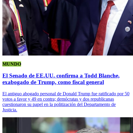
MUNDO
El Senado de EE.UU. confirma a Todd Blanche,
exabogado de Trump, como fiscal general
El antiguo abogado personal de Donald Trump fue ratificado por 50
votos a favor y 49 en contra; demócratas y dos republicanas
cuestionaron su papel en la politización del Departamento de
Justicia.