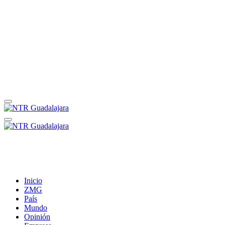
Inicio
ZMG
País
Mundo
Opinión