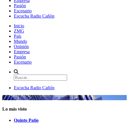
Empresa
Pasión
Escenario
Escucha Radio Cañón
Inicio
ZMG
País
Mundo
Opinión
Empresa
Pasión
Escenario
Escucha Radio Cañón
Créditos fiscales por anomalías suman 1,775 mdp
Lo más visto
Quinto Patio