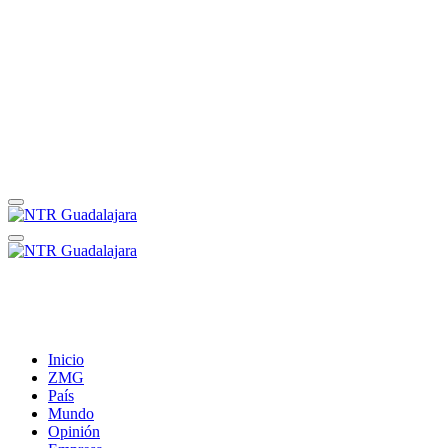
Inicio
ZMG
País
Mundo
Opinión