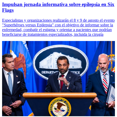
Impulsan jornada informativa sobre epilepsia en Six
Flags
Especialistas y organizaciones realizarán el 8 y 9 de agosto el evento
"Superhéroes versus Epilepsia" con el objetivo de informar sobre la
enfermedad, combatir el estigma y orientar a pacientes que podrían
beneficiarse de tratamientos especializados, incluida la cirugía