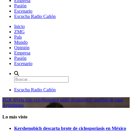
Empresa
Pasión
Escenario
Escucha Radio Cañón
Inicio
ZMG
País
Mundo
Opinión
Empresa
Pasión
Escenario
Escucha Radio Cañón
FGR revela que exgobernador pidió desaparecer pruebas de caso
Ayotzinapa
Lo más visto
Kershenobich descarta brote de ciclosporiasis en México