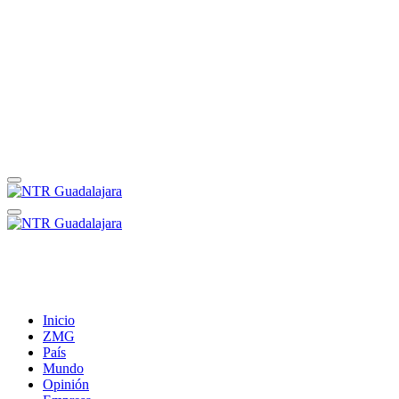
Inicio
ZMG
País
Mundo
Opinión