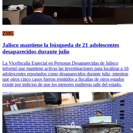
ZMG
Jalisco mantiene la búsqueda de 21 adolescentes
desaparecidos durante julio
La Vicefiscalía Especial en Personas Desaparecidas de Jalisco
informó que mantiene activas las investigaciones para localizar a 16
adolescentes reportados como desaparecidos durante julio, mientras
que otros cinco casos fueron remitidos a fiscalías de otros estados
existir por indicios de que los menores pudieron salir del estado.