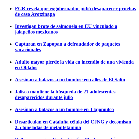
FGR revela que exgobernador pidió desaparecer pruebas
de caso Ayotzinapa
Investigan brote de salmonela en EU vinculado a
jalapeños mexicanos
Capturan en Zapopan a defraudador de paquetes
vacacionales
Adulto mayor pierde la vida en incendio de una vivienda
en Oblatos
Asesinan a balazos a un hombre en calles de El Salto
Jalisco mantiene la búsqueda de 21 adolescentes
desaparecidos durante julio
Asesinan a balazos a un hombre en Tlajomulco
Desarticulan en Cataluña célula del CJNG y decomisan
2.5 toneladas de metanfetamina