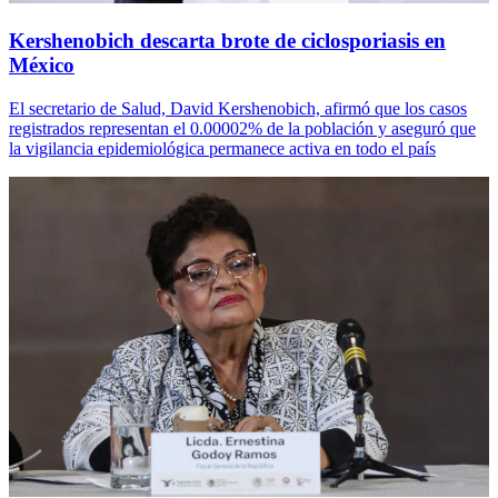
Kershenobich descarta brote de ciclosporiasis en
México
El secretario de Salud, David Kershenobich, afirmó que los casos
registrados representan el 0.00002% de la población y aseguró que
la vigilancia epidemiológica permanece activa en todo el país