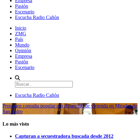
Empresa
Pasión
Escenario
Escucha Radio Cañón
Inicio
ZMG
País
Mundo
Opinión
Empresa
Pasión
Escenario
Escucha Radio Cañón
Proponen consulta popular por desarrollo de vivienda en Mirador de
San Isidro
Lo más visto
Capturan a secuestradora buscada desde 2012