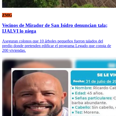
ZMG
Vecinos de Mirador de San Isidro denuncian tala;
IJALVI lo niega
Aseguran colonos que 10 árboles pequeños fueron talados del
predio donde pretenden edificar el programa Legado que consta de
200 viviendas.