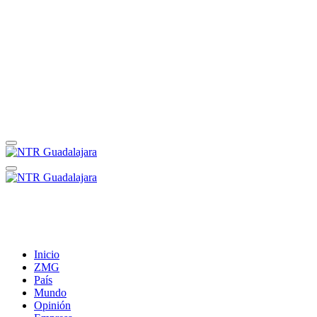
Inicio
ZMG
País
Mundo
Opinión