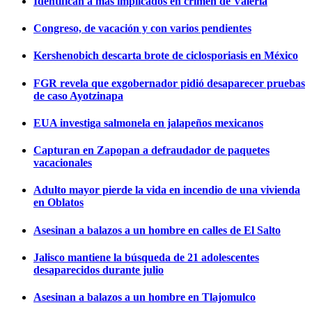
Identifican a más implicados en crimen de Valeria
Congreso, de vacación y con varios pendientes
Kershenobich descarta brote de ciclosporiasis en México
FGR revela que exgobernador pidió desaparecer pruebas
de caso Ayotzinapa
EUA investiga salmonela en jalapeños mexicanos
Capturan en Zapopan a defraudador de paquetes
vacacionales
Adulto mayor pierde la vida en incendio de una vivienda
en Oblatos
Asesinan a balazos a un hombre en calles de El Salto
Jalisco mantiene la búsqueda de 21 adolescentes
desaparecidos durante julio
Asesinan a balazos a un hombre en Tlajomulco