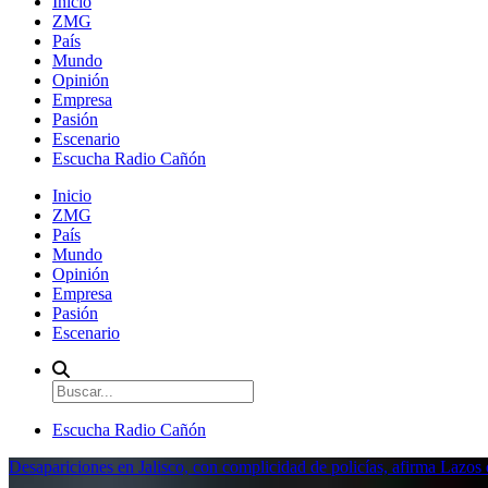
Inicio
ZMG
País
Mundo
Opinión
Empresa
Pasión
Escenario
Escucha Radio Cañón
Inicio
ZMG
País
Mundo
Opinión
Empresa
Pasión
Escenario
Escucha Radio Cañón
Desapariciones en Jalisco, con complicidad de policías, afirma Lazo