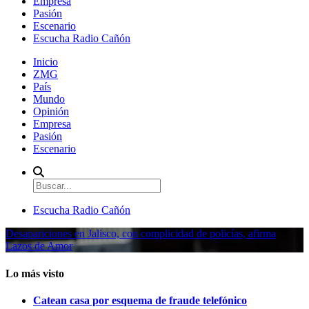
Empresa
Pasión
Escenario
Escucha Radio Cañón
Inicio
ZMG
País
Mundo
Opinión
Empresa
Pasión
Escenario
Escucha Radio Cañón
Desapariciones en Jalisco, con complicidad de policías, afirma
Lazos de Amor
Lo más visto
Catean casa por esquema de fraude telefónico