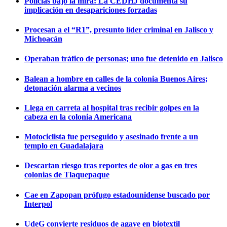
Policías bajo la mira: La CEDHJ documenta su
implicación en desapariciones forzadas
Procesan a el “R1”, presunto líder criminal en Jalisco y
Michoacán
Operaban tráfico de personas; uno fue detenido en Jalisco
Balean a hombre en calles de la colonia Buenos Aires;
detonación alarma a vecinos
Llega en carreta al hospital tras recibir golpes en la
cabeza en la colonia Americana
Motociclista fue perseguido y asesinado frente a un
templo en Guadalajara
Descartan riesgo tras reportes de olor a gas en tres
colonias de Tlaquepaque
Cae en Zapopan prófugo estadounidense buscado por
Interpol
UdeG convierte residuos de agave en biotextil