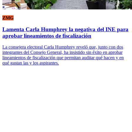
ZMG
Lamenta Carla Humphrey la negativa del INE para
aprobar lineamientos de fiscalización
La consejera electoral Carla Humphrey reveló que, junto con dos
integrantes del Consejo General, ha insistido sin éxito en aprobar
lineamientos de fiscalización que permitan auditar qué hacen y en
qué gastan las y los aspirantes.