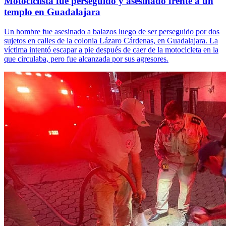
Motociclista fue perseguido y asesinado frente a un
templo en Guadalajara
Un hombre fue asesinado a balazos luego de ser perseguido por dos
sujetos en calles de la colonia Lázaro Cárdenas, en Guadalajara. La
víctima intentó escapar a pie después de caer de la motocicleta en la
que circulaba, pero fue alcanzada por sus agresores.