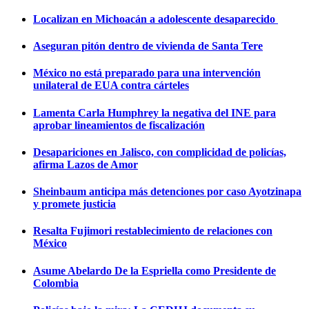
Localizan en Michoacán a adolescente desaparecido
Aseguran pitón dentro de vivienda de Santa Tere
México no está preparado para una intervención
unilateral de EUA contra cárteles
Lamenta Carla Humphrey la negativa del INE para
aprobar lineamientos de fiscalización
Desapariciones en Jalisco, con complicidad de policías,
afirma Lazos de Amor
Sheinbaum anticipa más detenciones por caso Ayotzinapa
y promete justicia
Resalta Fujimori restablecimiento de relaciones con
México
Asume Abelardo De la Espriella como Presidente de
Colombia