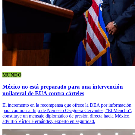
MUNDO
México no está preparado para una intervención
unilateral de EUA contra cárteles
El incremento en la recompensa que ofrece la DEA por información
para capturar al hijo de Nemesio Oseguera Cervantes, “El Mencho”,
constituye un mensaje diplomático de presión directa hacia México,
advirtió Víctor Hernández, experto en seguridad.