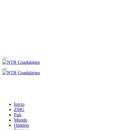
Inicio
ZMG
País
Mundo
Opinión