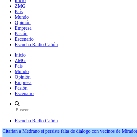
Inicio
ZMG
País
Mundo
Opinión
Empresa
Pasión
Escenario
Escucha Radio Cañón
Inicio
ZMG
País
Mundo
Opinión
Empresa
Pasión
Escenario
Escucha Radio Cañón
Citarían a Medrano si persiste falta de diálogo con vecinos de Mirador