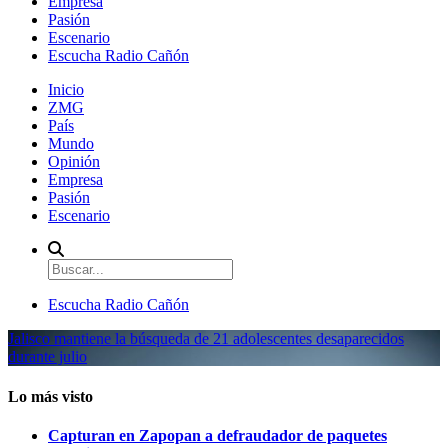
Empresa
Pasión
Escenario
Escucha Radio Cañón
Inicio
ZMG
País
Mundo
Opinión
Empresa
Pasión
Escenario
Escucha Radio Cañón
Jalisco mantiene la búsqueda de 21 adolescentes desaparecidos
durante julio
Lo más visto
Capturan en Zapopan a defraudador de paquetes