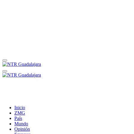
Inicio
ZMG
País
Mundo
Opinión