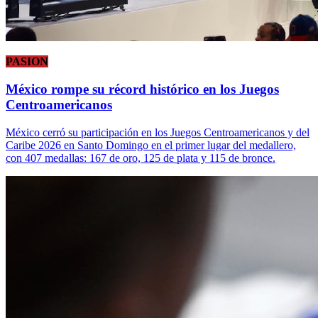
PASION
México rompe su récord histórico en los Juegos
Centroamericanos
México cerró su participación en los Juegos Centroamericanos y del
Caribe 2026 en Santo Domingo en el primer lugar del medallero,
con 407 medallas: 167 de oro, 125 de plata y 115 de bronce.