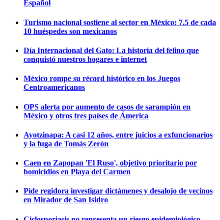
Español
Turismo nacional sostiene al sector en México: 7.5 de cada
10 huéspedes son mexicanos
Día Internacional del Gato: La historia del felino que
conquistó nuestros hogares e internet
México rompe su récord histórico en los Juegos
Centroamericanos
OPS alerta por aumento de casos de sarampión en
México y otros tres países de Ámerica
Ayotzinapa: A casi 12 años, entre juicios a exfuncionarios
y la fuga de Tomás Zerón
Caen en Zapopan 'El Ruso', objetivo prioritario por
homicidios en Playa del Carmen
Pide regidora investigar dictámenes y desalojo de vecinos
en Mirador de San Isidro
Ciclosporiasis no representa un riesgo epidemiológico