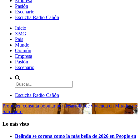
Empresa
Pasión
Escenario
Escucha Radio Cañón
Inicio
ZMG
País
Mundo
Opinión
Empresa
Pasión
Escenario
Escucha Radio Cañón
Proponen consulta popular por desarrollo de vivienda en Mirador de
San Isidro
Lo más visto
Belinda se corona como la más bella de 2026 en People en