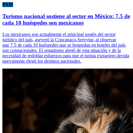
PAÍS
Turismo nacional sostiene al sector en México: 7.5 de
cada 10 huéspedes son mexicanos
Los mexicanos son actualmente el principal sostén del sector
turístico del país, aseveró la Concanaco-Servytur, al observar
que 7.5 de cada 10 huéspedes que se hospedan en hoteles del país
son connacionales. El organismo alertó de esta situación y de la
necesidad de redoblar esfuerzos para que el turista extranjero decida
nuevamente elegir los destinos nacionales.