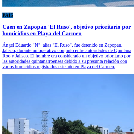
PAÍS
Caen en Zapopan 'El Ruso', objetivo prioritario por
homicidios en Playa del Carmen
Ángel Eduardo "N", alias "El Ruso", fue detenido en Zapopan,
Jalisco, durante un operativo conjunto entre autoridades de Quintana
Roo y Jalisco. El hombre era considerado un objetivo prioritario por
las autoridades quintanarroenses debido a su presunta relación con
varios homicidios registrados este año en Playa del Carmen.