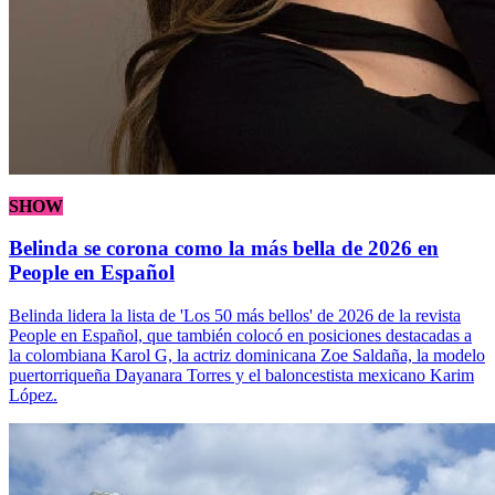
SHOW
Belinda se corona como la más bella de 2026 en
People en Español
Belinda lidera la lista de 'Los 50 más bellos' de 2026 de la revista
People en Español, que también colocó en posiciones destacadas a
la colombiana Karol G, la actriz dominicana Zoe Saldaña, la modelo
puertorriqueña Dayanara Torres y el baloncestista mexicano Karim
López.