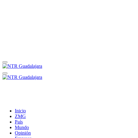
Inicio
ZMG
País
Mundo
Opinión