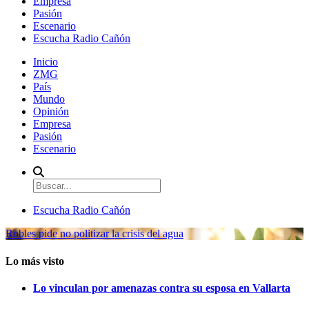
Empresa
Pasión
Escenario
Escucha Radio Cañón
Inicio
ZMG
País
Mundo
Opinión
Empresa
Pasión
Escenario
Escucha Radio Cañón
Robles pide no politizar la crisis del agua
Lo más visto
Lo vinculan por amenazas contra su esposa en Vallarta