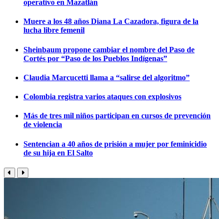
operativo en Mazatlán
Muere a los 48 años Diana La Cazadora, figura de la
lucha libre femenil
Sheinbaum propone cambiar el nombre del Paso de
Cortés por “Paso de los Pueblos Indígenas”
Claudia Marcucetti llama a “salirse del algoritmo”
Colombia registra varios ataques con explosivos
Más de tres mil niños participan en cursos de prevención
de violencia
Sentencian a 40 años de prisión a mujer por feminicidio
de su hija en El Salto