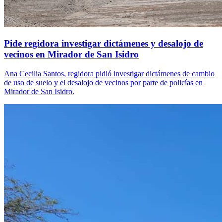
Pide regidora investigar dictámenes y desalojo de
vecinos en Mirador de San Isidro
Ana Cecilia Santos, regidora pidió investigar dictámenes de cambio
de uso de suelo y el desalojo de vecinos por parte de policías en
Mirador de San Isidro.