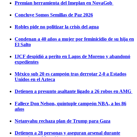
Premian herramienta del Imeplan en NovaGob
Concluye Somos Semillas de Paz 2026
Robles pide no politizar la crisis del agua
Condenan a 40 años a mujer por feminicidio de su hija en
El Salto
IJCF despidió a perito en Lagos de Moreno y abandonó
expedientes
México sub 20 es campeón tras derrotar 2-0 a Estados
Unidos en el Azteca
Detienen a presunto asaltante ligado a 26 robos en AMG
Fallece Don Nelson, quíntuple campeón NBA, a los 86
años
Netanyahu rechaza plan de Trump para Gaza
Detienen a 28 personas y aseguran arsenal durante