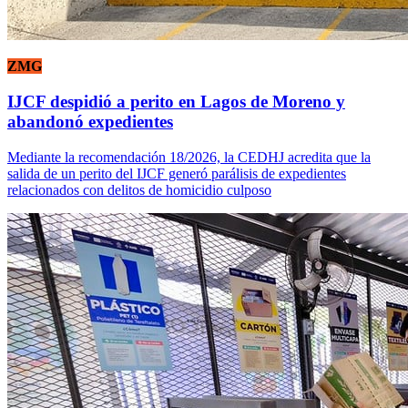
ZMG
IJCF despidió a perito en Lagos de Moreno y
abandonó expedientes
Mediante la recomendación 18/2026, la CEDHJ acredita que la
salida de un perito del IJCF generó parálisis de expedientes
relacionados con delitos de homicidio culposo