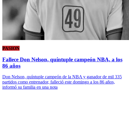
PASION
Fallece Don Nelson, quíntuple campeón NBA, a los
86 años
Don Nelson, quíntuple campeón de la NBA y ganador de mil 335
partidos como entrenador, falleció este domingo a los 86 años,
informó su familia en una nota