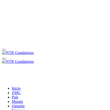
Inicio
ZMG
País
Mundo
Opinión