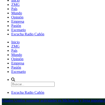
Inicio
ZMG
País
Mundo
Opinión
Empresa
Pasión
Escenario
Escucha Radio Cañón
Inicio
ZMG
País
Mundo
Opinión
Empresa
Pasión
Escenario
Escucha Radio Cañón
Estados Unidos suspende actividades en Michoacán y frena importaci