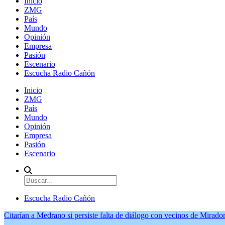
Inicio
ZMG
País
Mundo
Opinión
Empresa
Pasión
Escenario
Escucha Radio Cañón
Inicio
ZMG
País
Mundo
Opinión
Empresa
Pasión
Escenario
Escucha Radio Cañón
Citarían a Medrano si persiste falta de diálogo con vecinos de Mirador