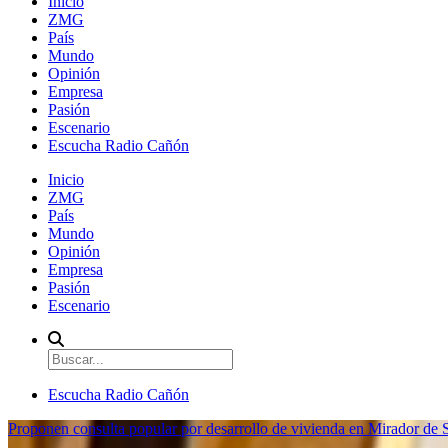
Inicio
ZMG
País
Mundo
Opinión
Empresa
Pasión
Escenario
Escucha Radio Cañón
Inicio
ZMG
País
Mundo
Opinión
Empresa
Pasión
Escenario
Escucha Radio Cañón
Proponen consulta popular por desarrollo de vivienda en Mirador de S