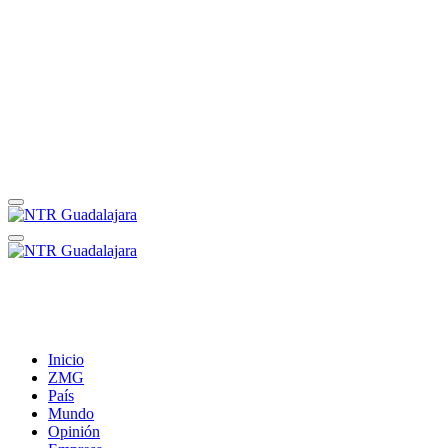
Inicio
ZMG
País
Mundo
Opinión