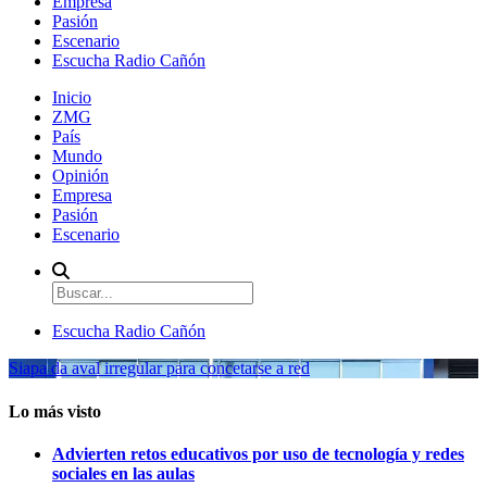
Empresa
Pasión
Escenario
Escucha Radio Cañón
Inicio
ZMG
País
Mundo
Opinión
Empresa
Pasión
Escenario
Escucha Radio Cañón
Siapa da aval irregular para concetarse a red
Lo más visto
Advierten retos educativos por uso de tecnología y redes
sociales en las aulas