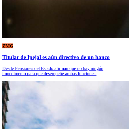
ZMG
Titular de Ipejal es aún directivo de un banco
Desde Pensiones del Estado afirman que no hay ningún
impedimento para que desempeñe ambas funciones.