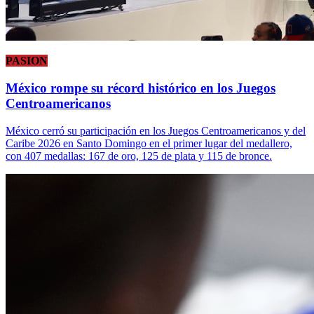
PASION
México rompe su récord histórico en los Juegos
Centroamericanos
México cerró su participación en los Juegos Centroamericanos y del
Caribe 2026 en Santo Domingo en el primer lugar del medallero,
con 407 medallas: 167 de oro, 125 de plata y 115 de bronce.