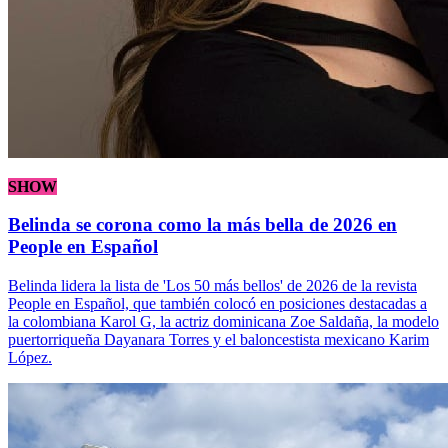
SHOW
Belinda se corona como la más bella de 2026 en
People en Español
Belinda lidera la lista de 'Los 50 más bellos' de 2026 de la revista
People en Español, que también colocó en posiciones destacadas a
la colombiana Karol G, la actriz dominicana Zoe Saldaña, la modelo
puertorriqueña Dayanara Torres y el baloncestista mexicano Karim
López.