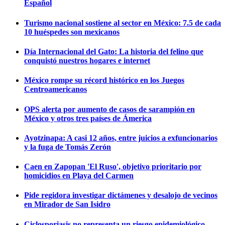
Español
Turismo nacional sostiene al sector en México: 7.5 de cada
10 huéspedes son mexicanos
Día Internacional del Gato: La historia del felino que
conquistó nuestros hogares e internet
México rompe su récord histórico en los Juegos
Centroamericanos
OPS alerta por aumento de casos de sarampión en
México y otros tres países de Ámerica
Ayotzinapa: A casi 12 años, entre juicios a exfuncionarios
y la fuga de Tomás Zerón
Caen en Zapopan 'El Ruso', objetivo prioritario por
homicidios en Playa del Carmen
Pide regidora investigar dictámenes y desalojo de vecinos
en Mirador de San Isidro
Ciclosporiasis no representa un riesgo epidemiológico