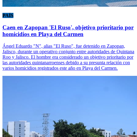
PAÍS
Caen en Zapopan 'El Ruso', objetivo prioritario por
homicidios en Playa del Carmen
Ángel Eduardo "N", alias "El Ruso", fue detenido en Zapopan,
Jalisco, durante un operativo conjunto entre autoridades de Quintana
Roo y Jalisco. El hombre era considerado un objetivo prioritario por
las autoridades quintanarroenses debido a su presunta relación con
varios homicidios registrados este año en Playa del Carmen.