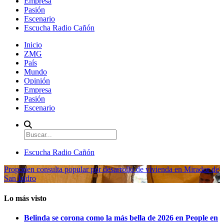
Empresa
Pasión
Escenario
Escucha Radio Cañón
Inicio
ZMG
País
Mundo
Opinión
Empresa
Pasión
Escenario
Escucha Radio Cañón
Proponen consulta popular por desarrollo de vivienda en Mirador de
San Isidro
Lo más visto
Belinda se corona como la más bella de 2026 en People en