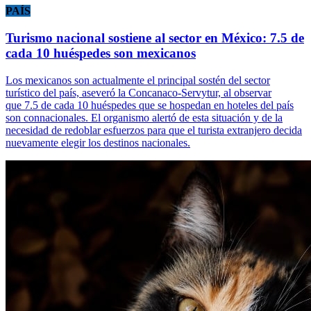
PAÍS
Turismo nacional sostiene al sector en México: 7.5 de
cada 10 huéspedes son mexicanos
Los mexicanos son actualmente el principal sostén del sector
turístico del país, aseveró la Concanaco-Servytur, al observar
que 7.5 de cada 10 huéspedes que se hospedan en hoteles del país
son connacionales. El organismo alertó de esta situación y de la
necesidad de redoblar esfuerzos para que el turista extranjero decida
nuevamente elegir los destinos nacionales.