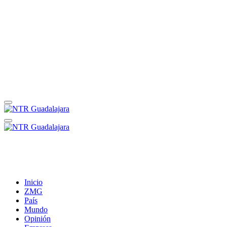
Inicio
ZMG
País
Mundo
Opinión