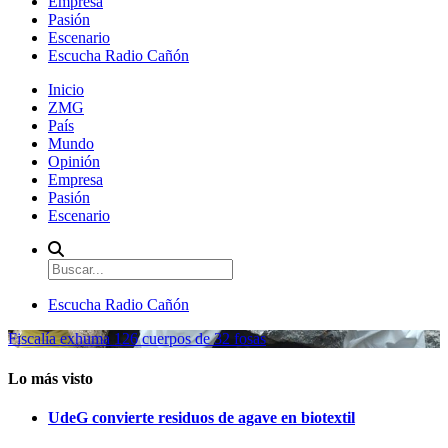
Empresa
Pasión
Escenario
Escucha Radio Cañón
Inicio
ZMG
País
Mundo
Opinión
Empresa
Pasión
Escenario
Escucha Radio Cañón
Fiscalía exhuma 126 cuerpos de 32 fosas
Lo más visto
UdeG convierte residuos de agave en biotextil