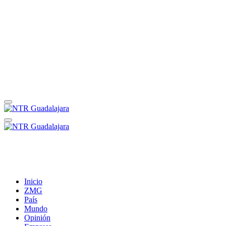
Inicio
ZMG
País
Mundo
Opinión