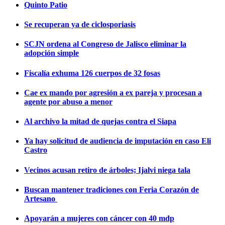
Quinto Patio
Se recuperan ya de ciclosporiasis
SCJN ordena al Congreso de Jalisco eliminar la
adopción simple
Fiscalía exhuma 126 cuerpos de 32 fosas
Cae ex mando por agresión a ex pareja y procesan a
agente por abuso a menor
Al archivo la mitad de quejas contra el Siapa
Ya hay solicitud de audiencia de imputación en caso Eli
Castro
Vecinos acusan retiro de árboles; Ijalvi niega tala
Buscan mantener tradiciones con Feria Corazón de
Artesano
Apoyarán a mujeres con cáncer con 40 mdp