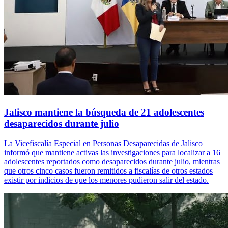
Jalisco mantiene la búsqueda de 21 adolescentes
desaparecidos durante julio
La Vicefiscalía Especial en Personas Desaparecidas de Jalisco
informó que mantiene activas las investigaciones para localizar a 16
adolescentes reportados como desaparecidos durante julio, mientras
que otros cinco casos fueron remitidos a fiscalías de otros estados
existir por indicios de que los menores pudieron salir del estado.