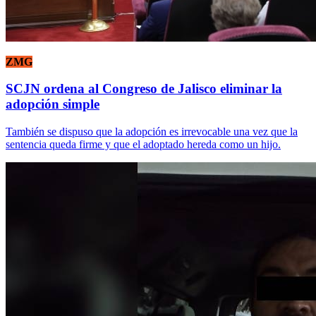
ZMG
SCJN ordena al Congreso de Jalisco eliminar la
adopción simple
También se dispuso que la adopción es irrevocable una vez que la
sentencia queda firme y que el adoptado hereda como un hijo.