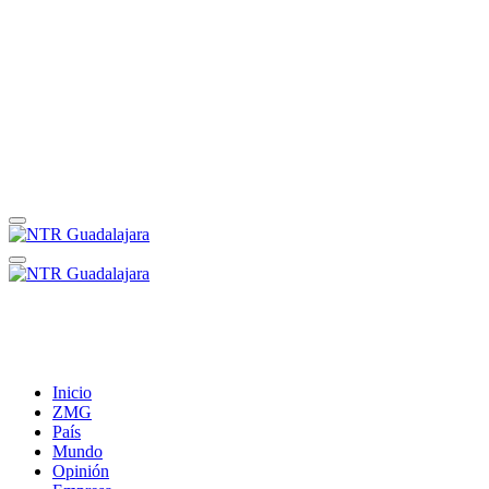
Inicio
ZMG
País
Mundo
Opinión