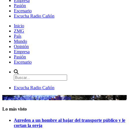
Empresa
Pasión
Escenario
Escucha Radio Cañón
Inicio
ZMG
País
Mundo
Opinión
Empresa
Pasión
Escenario
Escucha Radio Cañón
Sismo magnitud 7.4 sacude Colombia
Lo más visto
Agreden a un hombre al bajar del transporte público y le
cortan la oreja