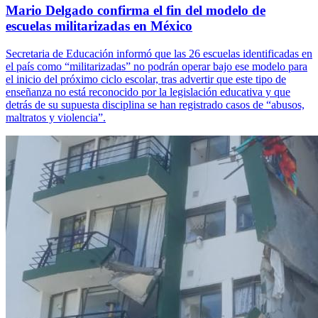
Mario Delgado confirma el fin del modelo de
escuelas militarizadas en México
Secretaria de Educación informó que las 26 escuelas identificadas en
el país como “militarizadas” no podrán operar bajo ese modelo para
el inicio del próximo ciclo escolar, tras advertir que este tipo de
enseñanza no está reconocido por la legislación educativa y que
detrás de su supuesta disciplina se han registrado casos de “abusos,
maltratos y violencia”.