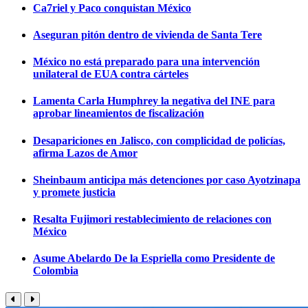
Ca7riel y Paco conquistan México
Aseguran pitón dentro de vivienda de Santa Tere
México no está preparado para una intervención
unilateral de EUA contra cárteles
Lamenta Carla Humphrey la negativa del INE para
aprobar lineamientos de fiscalización
Desapariciones en Jalisco, con complicidad de policías,
afirma Lazos de Amor
Sheinbaum anticipa más detenciones por caso Ayotzinapa
y promete justicia
Resalta Fujimori restablecimiento de relaciones con
México
Asume Abelardo De la Espriella como Presidente de
Colombia