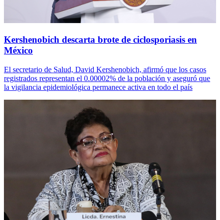
Kershenobich descarta brote de ciclosporiasis en
México
El secretario de Salud, David Kershenobich, afirmó que los casos
registrados representan el 0.00002% de la población y aseguró que
la vigilancia epidemiológica permanece activa en todo el país