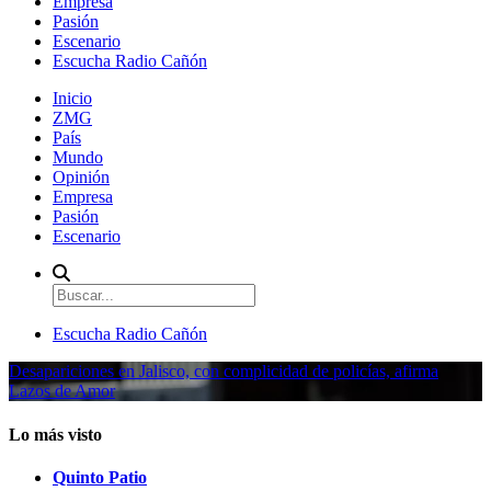
Empresa
Pasión
Escenario
Escucha Radio Cañón
Inicio
ZMG
País
Mundo
Opinión
Empresa
Pasión
Escenario
Escucha Radio Cañón
Desapariciones en Jalisco, con complicidad de policías, afirma
Lazos de Amor
Lo más visto
Quinto Patio