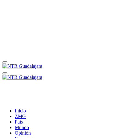
Inicio
ZMG
País
Mundo
Opinión