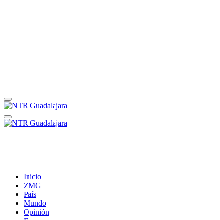
Inicio
ZMG
País
Mundo
Opinión