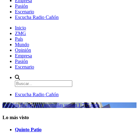
Empresa
Pasión
Escenario
Escucha Radio Cañón
Inicio
ZMG
País
Mundo
Opinión
Empresa
Pasión
Escenario
Escucha Radio Cañón
Créditos fiscales por anomalías suman 1,775 mdp
Lo más visto
Quinto Patio