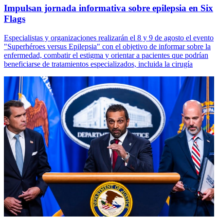
Impulsan jornada informativa sobre epilepsia en Six
Flags
Especialistas y organizaciones realizarán el 8 y 9 de agosto el evento
"Superhéroes versus Epilepsia" con el objetivo de informar sobre la
enfermedad, combatir el estigma y orientar a pacientes que podrían
beneficiarse de tratamientos especializados, incluida la cirugía