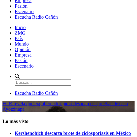
Empresa
Pasión
Escenario
Escucha Radio Cañón
Inicio
ZMG
País
Mundo
Opinión
Empresa
Pasión
Escenario
Escucha Radio Cañón
FGR revela que exgobernador pidió desaparecer pruebas de caso
Ayotzinapa
Lo más visto
Kershenobich descarta brote de ciclosporiasis en México