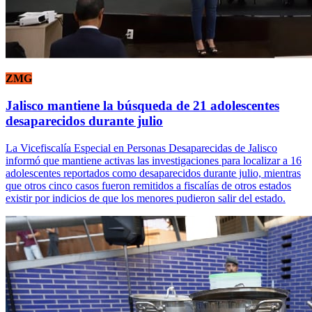
ZMG
Jalisco mantiene la búsqueda de 21 adolescentes
desaparecidos durante julio
La Vicefiscalía Especial en Personas Desaparecidas de Jalisco
informó que mantiene activas las investigaciones para localizar a 16
adolescentes reportados como desaparecidos durante julio, mientras
que otros cinco casos fueron remitidos a fiscalías de otros estados
existir por indicios de que los menores pudieron salir del estado.