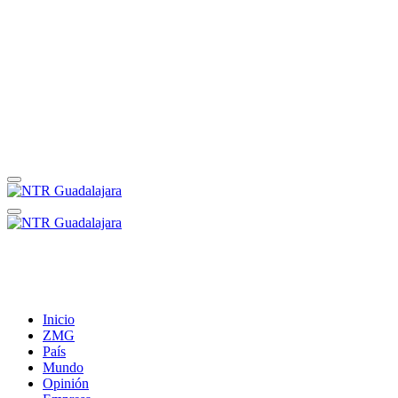
Inicio
ZMG
País
Mundo
Opinión