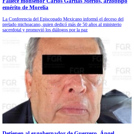
Fallece monseñor Carlos Garfias Merlos, arzobispo
emérito de Morelia
La Conferencia del Episcopado Mexicano informó el deceso del
prelado michoacano, quien dedicó más de 50 años al ministerio
sacerdotal y promovió los diálogos por la paz
Detienen al exgobernador de Guerrero, Ángel