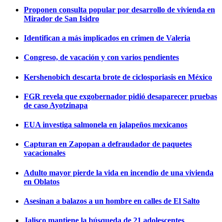
Proponen consulta popular por desarrollo de vivienda en
Mirador de San Isidro
Identifican a más implicados en crimen de Valeria
Congreso, de vacación y con varios pendientes
Kershenobich descarta brote de ciclosporiasis en México
FGR revela que exgobernador pidió desaparecer pruebas
de caso Ayotzinapa
EUA investiga salmonela en jalapeños mexicanos
Capturan en Zapopan a defraudador de paquetes
vacacionales
Adulto mayor pierde la vida en incendio de una vivienda
en Oblatos
Asesinan a balazos a un hombre en calles de El Salto
Jalisco mantiene la búsqueda de 21 adolescentes