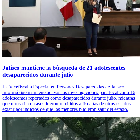
Jalisco mantiene la búsqueda de 21 adolescentes
desaparecidos durante julio
La Vicefiscalía Especial en Personas Desaparecidas de Jalisco
informó que mantiene activas las investigaciones para localizar a 16
adolescentes reportados como desaparecidos durante julio, mientras
que otros cinco casos fueron remitidos a fiscalías de otros estados
existir por indicios de que los menores pudieron salir del estado.