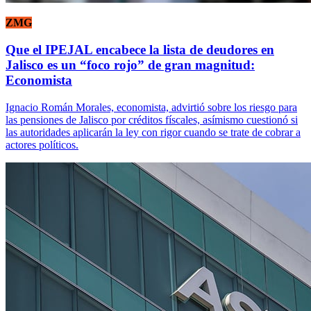
ZMG
Que el IPEJAL encabece la lista de deudores en
Jalisco es un “foco rojo” de gran magnitud:
Economista
Ignacio Román Morales, economista, advirtió sobre los riesgo para
las pensiones de Jalisco por créditos físcales, asímismo cuestionó si
las autoridades aplicarán la ley con rigor cuando se trate de cobrar a
actores políticos.