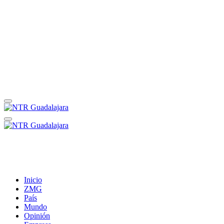
Inicio
ZMG
País
Mundo
Opinión