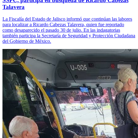
SSPC, participa en búsqueda de Ricardo Cabezas
Talavera
La Fiscalía del Estado de Jalisco informó que continúan las labores
para localizar a Ricardo Cabezas Talavera, quien fue reportado
como desaparecido el pasado 30 de julio. En las indagatorias
también participa la Secretaría de Seguridad y Protección Ciudadana
del Gobierno de México.