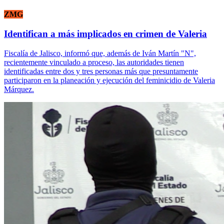
ZMG
Identifican a más implicados en crimen de Valeria
Fiscalía de Jalisco, informó que, además de Iván Martín "N",
recientemente vinculado a proceso, las autoridades tienen
identificadas entre dos y tres personas más que presuntamente
participaron en la planeación y ejecución del feminicidio de Valeria
Márquez.