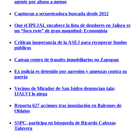
agente por abuso a menor
Capturan a secuestradora buscada desde 2012
Que el IPEJAL encabece la lista de deudores en Jalisco es
un “foco rojo” de gran magnitud: Economista
Critican inoperancia de la ASEJ para recuperar fondos
públicos
Catean centro de fraudes inmobiliarios en Zapopan
Ex policía es detenido por agresión y amenzas contra su
pareja
Vecinos de Mirador de San Isidro denuncian tala;
IJALVI lo niega
Reporta 627 acciones tras inundación en Balcones de
Oblatos
SSPC, participa en búsqueda de Ricardo Cabezas
Talavera