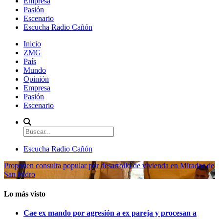
Empresa
Pasión
Escenario
Escucha Radio Cañón
Inicio
ZMG
País
Mundo
Opinión
Empresa
Pasión
Escenario
Escucha Radio Cañón
Proponen consulta popular por desarrollo de vivienda en Mirador de
San Isidro
Lo más visto
Cae ex mando por agresión a ex pareja y procesan a