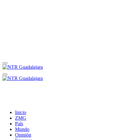
Inicio
ZMG
País
Mundo
Opinión