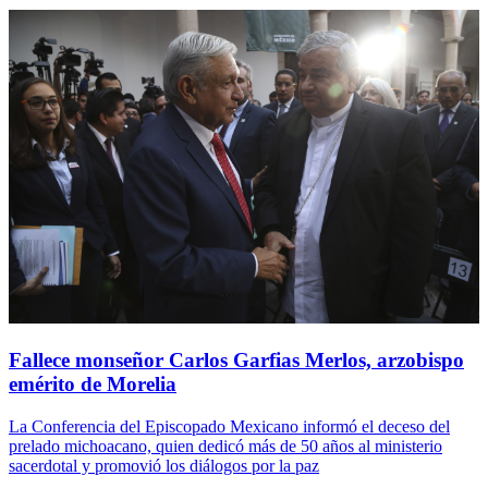
Fallece monseñor Carlos Garfias Merlos, arzobispo
emérito de Morelia
La Conferencia del Episcopado Mexicano informó el deceso del
prelado michoacano, quien dedicó más de 50 años al ministerio
sacerdotal y promovió los diálogos por la paz