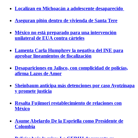
Localizan en Michoacán a adolescente desaparecido
Aseguran pitón dentro de vivienda de Santa Tere
México no está preparado para una intervención
unilateral de EUA contra cárteles
Lamenta Carla Humphrey la negativa del INE para
aprobar lineamientos de fiscalización
Desapariciones en Jalisco, con complicidad de policías,
afirma Lazos de Amor
Sheinbaum anticipa más detenciones por caso Ayotzinapa
y promete justicia
Resalta Fujimori restablecimiento de relaciones con
México
Asume Abelardo De la Espriella como Presidente de
Colombia