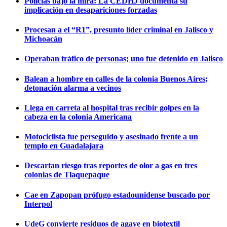
Policías bajo la mira: La CEDHJ documenta su
implicación en desapariciones forzadas
Procesan a el “R1”, presunto líder criminal en Jalisco y
Michoacán
Operaban tráfico de personas; uno fue detenido en Jalisco
Balean a hombre en calles de la colonia Buenos Aires;
detonación alarma a vecinos
Llega en carreta al hospital tras recibir golpes en la
cabeza en la colonia Americana
Motociclista fue perseguido y asesinado frente a un
templo en Guadalajara
Descartan riesgo tras reportes de olor a gas en tres
colonias de Tlaquepaque
Cae en Zapopan prófugo estadounidense buscado por
Interpol
UdeG convierte residuos de agave en biotextil