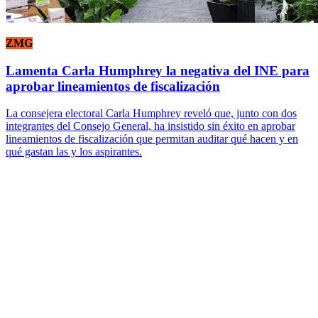
ZMG
Lamenta Carla Humphrey la negativa del INE para
aprobar lineamientos de fiscalización
La consejera electoral Carla Humphrey reveló que, junto con dos
integrantes del Consejo General, ha insistido sin éxito en aprobar
lineamientos de fiscalización que permitan auditar qué hacen y en
qué gastan las y los aspirantes.