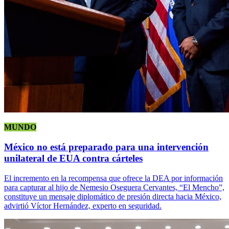
MUNDO
México no está preparado para una intervención
unilateral de EUA contra cárteles
El incremento en la recompensa que ofrece la DEA por información
para capturar al hijo de Nemesio Oseguera Cervantes, “El Mencho”,
constituye un mensaje diplomático de presión directa hacia México,
advirtió Víctor Hernández, experto en seguridad.