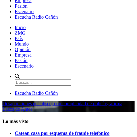
Empresa
Pasión
Escenario
Escucha Radio Cañón
Inicio
ZMG
País
Mundo
Opinión
Empresa
Pasión
Escenario
Escucha Radio Cañón
Desapariciones en Jalisco, con complicidad de policías, afirma
Lazos de Amor
Lo más visto
Catean casa por esquema de fraude telefónico