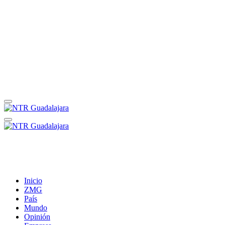
Inicio
ZMG
País
Mundo
Opinión