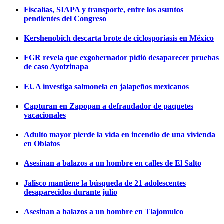
Fiscalías, SIAPA y transporte, entre los asuntos
pendientes del Congreso
Kershenobich descarta brote de ciclosporiasis en México
FGR revela que exgobernador pidió desaparecer pruebas
de caso Ayotzinapa
EUA investiga salmonela en jalapeños mexicanos
Capturan en Zapopan a defraudador de paquetes
vacacionales
Adulto mayor pierde la vida en incendio de una vivienda
en Oblatos
Asesinan a balazos a un hombre en calles de El Salto
Jalisco mantiene la búsqueda de 21 adolescentes
desaparecidos durante julio
Asesinan a balazos a un hombre en Tlajomulco