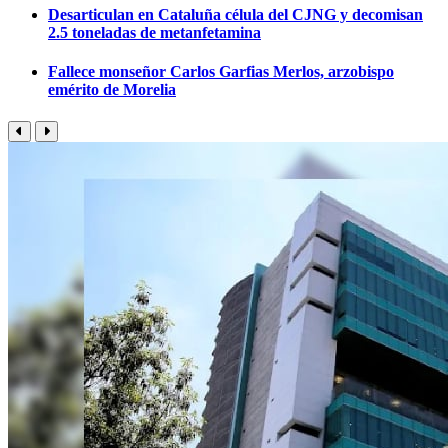
Desarticulan en Cataluña célula del CJNG y decomisan
2.5 toneladas de metanfetamina
Fallece monseñor Carlos Garfias Merlos, arzobispo
emérito de Morelia