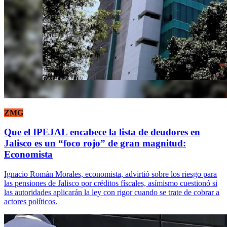
ZMG
Que el IPEJAL encabece la lista de deudores en
Jalisco es un “foco rojo” de gran magnitud:
Economista
Ignacio Román Morales, economista, advirtió sobre los riesgo para
las pensiones de Jalisco por créditos físcales, asímismo cuestionó si
las autoridades aplicarán la ley con rigor cuando se trate de cobrar a
actores políticos.