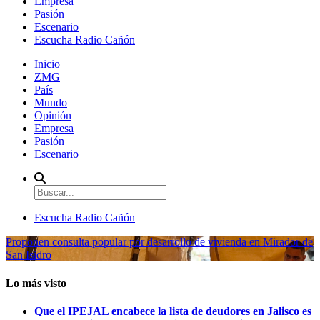
Empresa
Pasión
Escenario
Escucha Radio Cañón
Inicio
ZMG
País
Mundo
Opinión
Empresa
Pasión
Escenario
Escucha Radio Cañón
Proponen consulta popular por desarrollo de vivienda en Mirador de
San Isidro
Lo más visto
Que el IPEJAL encabece la lista de deudores en Jalisco es